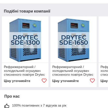
Подібні товари компанії
Рефрижераторний /
Рефрижераторний /
Реф
холодильний осушувач
холодильний осушувач
холо
стисненого повітря Drytec
стисненого повітря Drytec
стис
SDE-1300
SDE-1650
SDE
Ціну уточнюйте
Ціну уточнюйте
Цін
Про нас
100% позитивних з 7 відгуків за рік