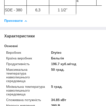
4
SDE - 380
6,3
1 1/2"
Приховати
Характеристики
Основні
Виробник
Drytec
Країна виробник
Бельгія
Продуктивність
196.7 куб.м/год
Максимальна
50 град.
температура
навколишнього
середовища
Мінімальна температура
5 град.
навколишнього
середовища
Споживана потужність
34.85 кВт
Напруга живлення
380 В