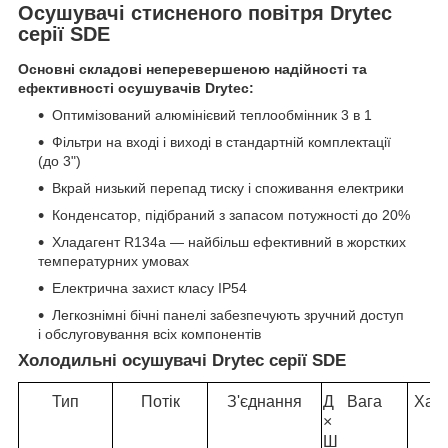
Осушувачі стисненого повітря Drytec
серії SDE
Основні складові неперевершеною надійності та
ефективності осушувачів Drytec:
Оптимізований алюмінієвий теплообмінник 3 в 1
Фільтри на вході і виході в стандартній комплектації
(до 3")
Вкрай низький перепад тиску і споживання електрики
Конденсатор, підібраний з запасом потужності до 20%
Хладагент R134a — найбільш ефективний в жорстких
температурних умовах
Електрична захист класу IP54
Легкознімні бічні панелі забезпечують зручний доступ
і обслуговування всіх компонентів
Холодильні осушувачі Drytec серії SDE
Тип
Потік
З'єднання
Д
Вага
Хар
×
Ш