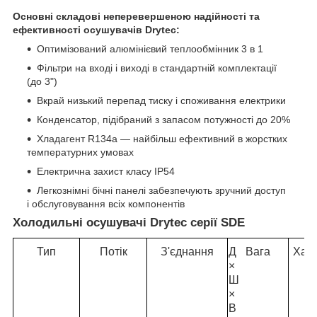
Основні складові неперевершеною надійності та
ефективності осушувачів Drytec:
Оптимізований алюмінієвий теплообмінник 3 в 1
Фільтри на вході і виході в стандартній комплектації
(до 3")
Вкрай низький перепад тиску і споживання електрики
Конденсатор, підібраний з запасом потужності до 20%
Хладагент R134a — найбільш ефективний в жорстких
температурних умовах
Електрична захист класу IP54
Легкознімні бічні панелі забезпечують зручний доступ
і обслуговування всіх компонентів
Холодильні осушувачі Drytec серії SDE
Тип
Потік
З'єднання
Д
Вага
Хар
×
Ш
×
В