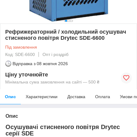
Рефрижераторний / холодильний осушувач
стисненого повітря Drytec SDE-6600
Під замовлення
Код: SDE-6600
Опт і роздріб
Відправка з
08 жовтня 2026
Ціну уточнюйте
Мінімальна сума замовлення на сайті — 500 ₴
Опис
Характеристики
Доставка
Оплата
Умови п
Опис
Осушувачі стисненого повітря Drytec
серії SDE