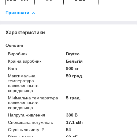
Приховати
Характеристики
Основні
Виробник
Drytec
Країна виробник
Бельгія
Вага
900 кг
Максимальна
50 град.
температура
навколишнього
середовища
Мінімальна температура
5 град.
навколишнього
середовища
Напруга живлення
380 В
Споживана потужність
17.1 кВт
Ступінь захисту IP
54
Рівень шуму
69 дБ