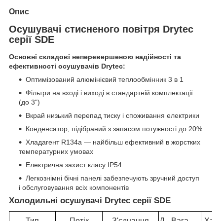
Опис
Осушувачі стисненого повітря Drytec
серії SDE
Основні складові неперевершеною надійності та
ефективності осушувачів Drytec:
Оптимізований алюмінієвий теплообмінник 3 в 1
Фільтри на вході і виході в стандартній комплектації
(до 3")
Вкрай низький перепад тиску і споживання електрики
Конденсатор, підібраний з запасом потужності до 20%
Хладагент R134a — найбільш ефективний в жорстких
температурних умовах
Електрична захист класу IP54
Легкознімні бічні панелі забезпечують зручний доступ
і обслуговування всіх компонентів
Холодильні осушувачі Drytec серії SDE
Тип
Потік
З'єднання
Д
Вага
Хар