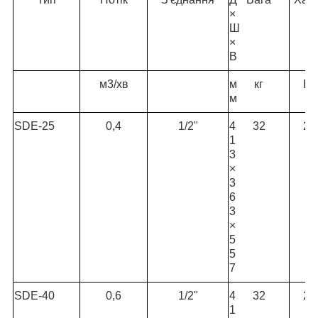
×
Ш
×
В
м3/хв
м
кг
В /
м
SDE-25
0,4
1/2"
4
32
23
1
3
×
3
6
3
×
5
5
7
SDE-40
0,6
1/2"
4
32
23
1