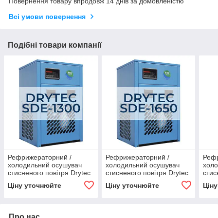
Повернення товару впродовж 14 днів за домовленістю
Всі умови повернення
Подібні товари компанії
Рефрижераторний /
Рефрижераторний /
Реф
холодильний осушувач
холодильний осушувач
холо
стисненого повітря Drytec
стисненого повітря Drytec
стис
SDE-1300
SDE-1650
SDE
Ціну уточнюйте
Ціну уточнюйте
Цін
Про нас