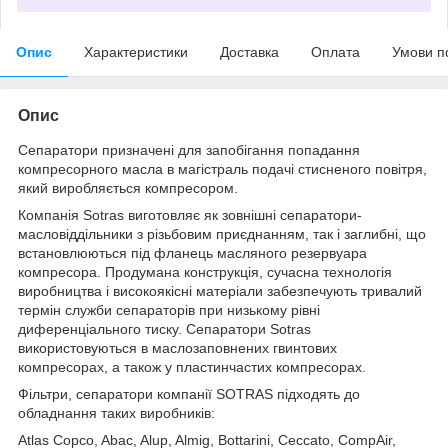
Опис
Характеристики
Доставка
Оплата
Умови п
Опис
Сепаратори призначені для запобігання попадання
компресорного масла в магістраль подачі стисненого повітря,
який виробляється компресором.
Компанія Sotras виготовляє як зовнішні сепаратори-
масловіддільники з різьбовим приєднанням, так і заглибні, що
встановлюються під фланець масляного резервуара
компресора. Продумана конструкція, сучасна технологія
виробництва і високоякісні матеріали забезпечують тривалий
термін служби сепараторів при низькому рівні
диференціального тиску. Сепаратори Sotras
використовуються в маслозаповнених гвинтових
компресорах, а також у пластинчастих компресорах.
Фільтри, сепаратори компанії SOTRAS підходять до
обладнання таких виробників:
Atlas Copco, Abac, Alup, Almig, Bottarini, Ceccato, CompAir,