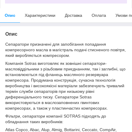
Опис
Характеристики
Доставка
Оплата
Умови п
Опис
Сепаратори призначені для запобігання попадання
компресорного масла в магістраль подачі стисненого повітря,
який виробляється компресором.
Компанія Sotras виготовляє як зовнішні сепаратори-
масловіддільники з різьбовим приєднанням, так і заглибні, що
встановлюються під фланець масляного резервуара
компресора. Продумана конструкція, сучасна технологія
виробництва і високоякісні матеріали забезпечують тривалий
термін служби сепараторів при низькому рівні
диференціального тиску. Сепаратори Sotras
використовуються в маслозаповнених гвинтових
компресорах, а також у пластинчастих компресорах.
Фільтри, сепаратори компанії SOTRAS підходять до
обладнання таких виробників:
Atlas Copco, Abac, Alup, Almig, Bottarini, Ceccato, CompAir,