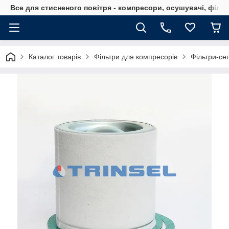
Все для стисненого повітря - компресори, осушувачі, філь
Каталог товарів
Фільтри для компресорів
Фільтри-се