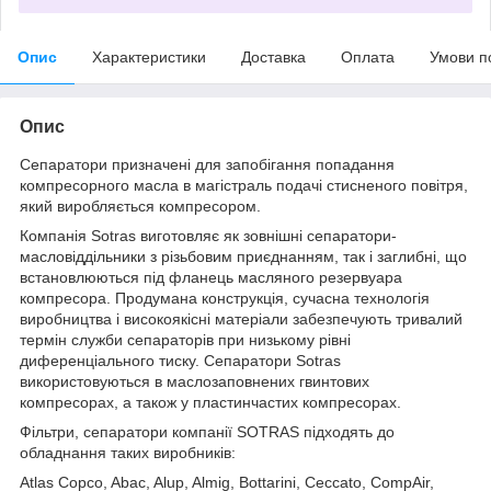
Опис
Характеристики
Доставка
Оплата
Умови п
Опис
Сепаратори призначені для запобігання попадання
компресорного масла в магістраль подачі стисненого повітря,
який виробляється компресором.
Компанія Sotras виготовляє як зовнішні сепаратори-
масловіддільники з різьбовим приєднанням, так і заглибні, що
встановлюються під фланець масляного резервуара
компресора. Продумана конструкція, сучасна технологія
виробництва і високоякісні матеріали забезпечують тривалий
термін служби сепараторів при низькому рівні
диференціального тиску. Сепаратори Sotras
використовуються в маслозаповнених гвинтових
компресорах, а також у пластинчастих компресорах.
Фільтри, сепаратори компанії SOTRAS підходять до
обладнання таких виробників:
Atlas Copco, Abac, Alup, Almig, Bottarini, Ceccato, CompAir,