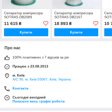
Сепаратор компресора
Сепаратор компресора
Сеп
SOTRAS DB2089
SOTRAS DB2167
SOT
11 615
18 893
10 
₴
₴
Купити
Купити
Про нас
100% позитивних з 7 відгуків за рік
Працює з 23.08.2013
м. Київ
А/С 95, м. Київ 03067, Київ, Україна
Контакти
Сьогодні вихідний
Показати весь графік роботи