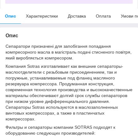
Опис
Характеристики
Доставка
Оплата
Умови п
Опис
Сепаратори призначені для запобігання попадання
компресорного масла в магістраль подачі стисненого повітря,
який виробляється компресором.
Компания Sotras изготавливает как внешние сепараторы-
маслоотделители с резьбовым присоединением, так и
погружные, устанавливаемые под фланец масляного
резервуара компрессора. Продуманная конструкция,
современная технология производства и высококачественные
материалы обеспечивают долгий срок службы сепараторов
при низком уровне дифференциального давления.
Сепараторы Sotras используются в маслозаполненных
винтовых компрессорах, а также в пластинчатых
компрессорах.
Фильтры и сепараторы компании SOTRAS подходят к
оборудованию следующих производителей: