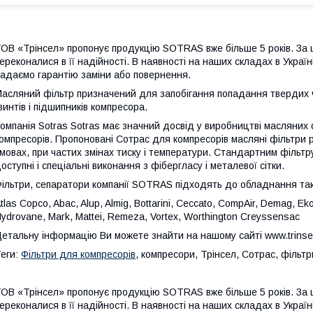
ОВ «Трінсел» пропонує продукцію SOTRAS вже більше 5 років. За 
ереконалися в її надійності. В наявності на наших складах в Укра
адаємо гарантію заміни або повернення.
асляний фільтр призначений для запобігання попадання твердих ча
винтів і підшипників компресора.
омпанія Sotras Sotras має значний досвід у виробництві масляних 
омпресорів. Пропоновані Сотрас для компресорів масляні фільтри 
мовах, при частих змінах тиску і температури. Стандартним філь
оступні і спеціальні виконання з фібергласу і металевої сітки.
ільтри, сепаратори компанії SOTRAS підходять до обладнання так
tlas Copco, Abac, Alup, Almig, Bottarini, Ceccato, CompAir, Demag, Eko
ydrovane, Mark, Mattei, Remeza, Vortex, Worthington Creyssensac
етальну інформацію Ви можете знайти на нашому сайті www.trinse
еги:
Фільтри для компресорів
, компресори, Трінсел, Сотрас, фільтр
ОВ «Трінсел» пропонує продукцію SOTRAS вже більше 5 років. За 
ереконалися в її надійності. В наявності на наших складах в Укра