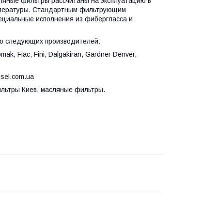
ляные фильтры рассчитаны на эксплуатацию в
емпературы. Стандартным фильтрующим
ециальные исполнения из фибергласса и
ю следующих производителей:
mak, Fiac, Fini, Dalgakiran, Gardner Denver,
sel.com.ua
ильтры Киев, масляные фильтры.