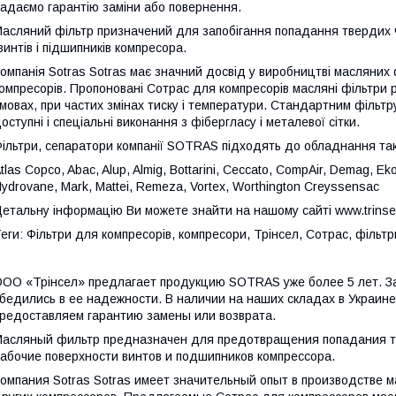
адаємо гарантію заміни або повернення.
асляний фільтр призначений для запобігання попадання твердих ча
винтів і підшипників компресора.
омпанія Sotras Sotras має значний досвід у виробництві масляних 
омпресорів. Пропоновані Сотрас для компресорів масляні фільтри 
мовах, при частих змінах тиску і температури. Стандартним філь
оступні і спеціальні виконання з фібергласу і металевої сітки.
ільтри, сепаратори компанії SOTRAS підходять до обладнання так
tlas Copco, Abac, Alup, Almig, Bottarini, Ceccato, CompAir, Demag, Eko
ydrovane, Mark, Mattei, Remeza, Vortex, Worthington Creyssensac
етальну інформацію Ви можете знайти на нашому сайті www.trinse
еги: Фільтри для компресорів, компресори, Трінсел, Сотрас, фільтри
ОО «Трінсел» предлагает продукцию SOTRAS уже более 5 лет. З
бедились в ее надежности. В наличии на наших складах в Украин
редоставляем гарантию замены или возврата.
асляный фильтр предназначен для предотвращения попадания т
абочие поверхности винтов и подшипников компрессора.
омпания Sotras Sotras имеет значительный опыт в производстве 