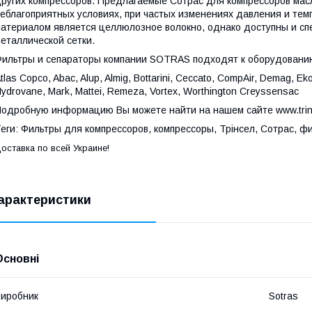
ругих компрессоров. Предлагаемые Сотрас для компрессоров мас
еблагоприятных условиях, при частых изменениях давления и т
атериалом является целлюлозное волокно, однако доступны и сп
еталлической сетки.
ильтры и сепараторы компании SOTRAS подходят к оборудовани
tlas Copco, Abac, Alup, Almig, Bottarini, Ceccato, CompAir, Demag, Eko
ydrovane, Mark, Mattei, Remeza, Vortex, Worthington Creyssensac
одробную информацию Вы можете найти на нашем сайте www.trin
еги: Фильтры для компрессоров, компрессоры, Трінсел, Сотрас, ф
оставка по всей Украине!
арактеристики
Основні
иробник
Sotras