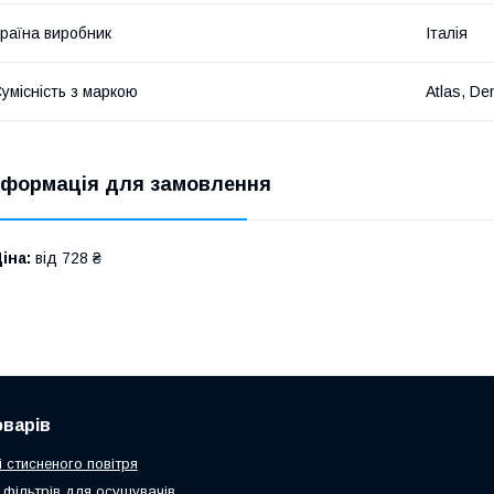
раїна виробник
Італія
умісність з маркою
Atlas, D
нформація для замовлення
іна:
від 728 ₴
оварів
 стисненого повітря
 фільтрів для осушувачів