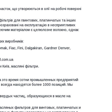
сток, що утворюються в олії на робочі поверхні
фільтрів для гвинтових, платинчатых та інших
розраховані на експлуатацію в несприятливих
труючим матеріалом є целюлозне волокно, однак
их виробників:
mak, Fiac, Fini, Dalgakiran, Gardner Denver,
l.com.ua
 Київ, масляні фільтри.
а это время сотни промышленных предприятий
е всегда находятся более 1000 позиций. Мы
вердых частиц, образующихся в масле на
масляных фильтров для винтовых, платинчатых и