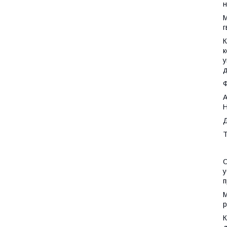
н
М
г
К
к
у
д
Ф
A
H
Д
Т
О
у
п
М
р
К