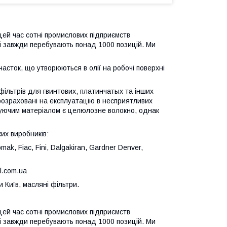
цей час сотні промислових підприємств
їні завжди перебувають понад 1000 позицій. Ми
сток, що утворюються в олії на робочі поверхні
фільтрів для гвинтових, платинчатых та інших
розраховані на експлуатацію в несприятливих
труючим матеріалом є целюлозне волокно, однак
их виробників:
mak, Fiac, Fini, Dalgakiran, Gardner Denver,
l.com.ua
и Київ, масляні фільтри.
цей час сотні промислових підприємств
їні завжди перебувають понад 1000 позицій. Ми