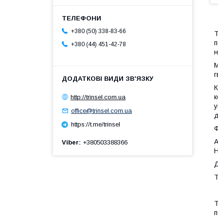
+380 (50) 338-83-66
Т
п
+380 (44) 451-42-78
н
М
г
К
к
http://trinsel.com.ua
у
office@trinsel.com.ua
д
https://t.me/trinsel
Ф
A
Viber
+380503388366
H
Д
Т
Т
п