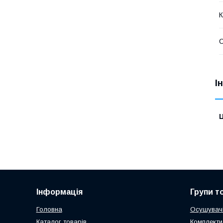
К
С
І
Ц
Інформація
Групи т
Головна
Осушувачі
Каталог товарів
Комплекти