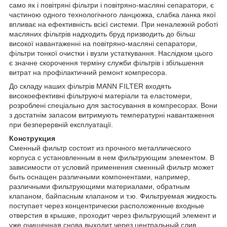
само як і повітряні фільтри і повітряно-масляні сепаратори, є
частиною одного технологічного ланцюжка, слабка ланка якої
впливає на ефективність всієї системи. При неналежній роботі
масляних фільтрів надходить бруд призводить до більш
високої навантаженні на повітряно-масляні сепаратори,
фільтри тонкої очистки і вузли устаткування. Наслідком цього
є значне скорочення терміну служби фільтрів і збільшення
витрат на профілактичний ремонт компресора.
До складу наших фільтрів MANN FILTER входять
високоефективні фільтруючі матеріали та еластомери,
розроблені спеціально для застосування в компресорах. Вони
з достатнім запасом витримують температурні навантаження
при безперервній експлуатації.
Конструкция
Сменный фильтр состоит из прочного металлического
корпуса с установленным в нем фильтрующим элементом. В
зависимости от условий применения сменный фильтр может
быть оснащен различными компонентами, например,
различными фильтрующими материалами, обратным
клапаном, байпасным клапаном и т.ю. Фильтруемая жидкость
поступает через концентрически расположенные входные
отверстия в крышке, проходит через фильтрующий элемент и
уже очищенная снова выходит через центральный слив.