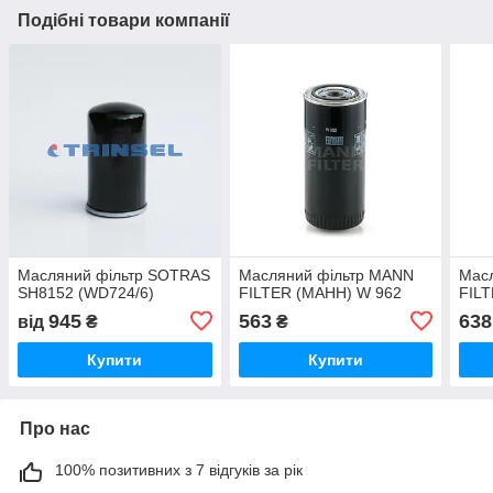
Подібні товари компанії
Масляний фільтр SOTRAS
Масляний фільтр MANN
Мас
SH8152 (WD724/6)
FILTER (МАНН) W 962
FILT
945
563
638
від
₴
₴
Купити
Купити
Про нас
100% позитивних з 7 відгуків за рік