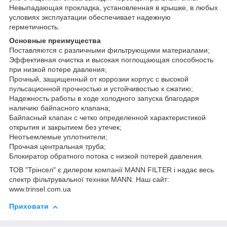
Невыпадающая прокладка, установленная в крышке, в любых
условиях эксплуатации обеспечивает надежную
герметичность.
Основные преимущества
Поставляются с различными фильтрующими материалами;
Эффективная очистка и высокая поглощающая способность
при низкой потере давления;
Прочный, защищенный от коррозии корпус с высокой
пульсационной прочностью и устойчивостью к сжатию;
Надежность работы в ходе холодного запуска благодаря
наличию байпасного клапана;
Байпасный клапан с четко определенной характеристикой
открытия и закрытием без утечек;
Неотъемлемые уплотнители;
Прочная центральная труба;
Блокиратор обратного потока с низкой потерей давления.
ТОВ "Трінсел" є дилером компанії MANN FILTER і надає весь
спектр фільтрувальної техніки MANN. Наш сайт:
www.trinsel.com.ua
Приховати