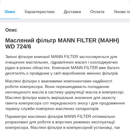
Опис
Характеристики
Доставка
Оплата
Умови п
Опис
Масляний фільтр MANN FILTER (МАНН)
WD 724/6
Змінні фільтри компанії MANN FILTER застосовуються для
очищення мастильних, гідравлічних масел і охолоджуючих
рідин в різних областях. Компанія MANN FILTER вже багато
десятиліть є провідним у світі виробником змінних фільтрів.
Масляні фільтри є важливими компонентами надійності
роботи компресора. Вони перешкоджають попаданню
неочищеного масла в систему циркуляції масла в компресорі.
Масляні фільтри мають вирішальне значення для захисту
гвинта компресора сот передчасного зносу і для продовження
терміну служби повітряно-масляних сепараторів.
Параметри масляних фільтрів MANN FILTER оптимально
розраховані для роботи в жорстких режимах експлуатації
компресора. Масляні фільтри в компресорній установці, так