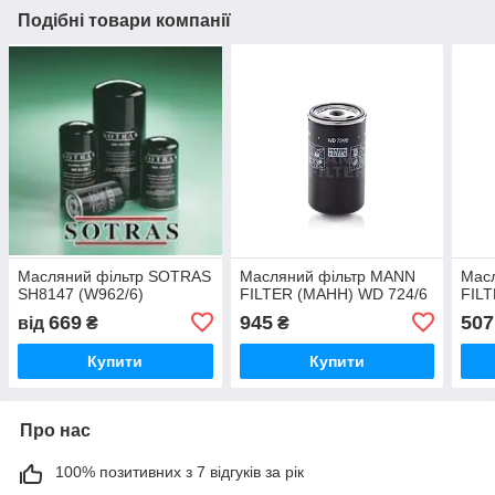
Подібні товари компанії
Масляний фільтр SOTRAS
Масляний фільтр MANN
Мас
SH8147 (W962/6)
FILTER (МАНН) WD 724/6
FILT
669
945
507
від
₴
₴
Купити
Купити
Про нас
100% позитивних з 7 відгуків за рік