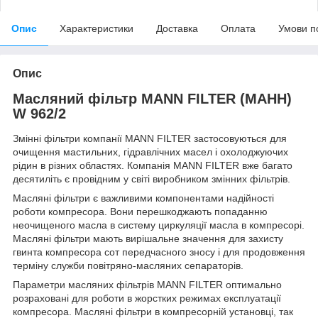
Опис
Характеристики
Доставка
Оплата
Умови п
Опис
Масляний фільтр MANN FILTER (МАНН)
W 962/2
Змінні фільтри компанії MANN FILTER застосовуються для
очищення мастильних, гідравлічних масел і охолоджуючих
рідин в різних областях. Компанія MANN FILTER вже багато
десятиліть є провідним у світі виробником змінних фільтрів.
Масляні фільтри є важливими компонентами надійності
роботи компресора. Вони перешкоджають попаданню
неочищеного масла в систему циркуляції масла в компресорі.
Масляні фільтри мають вирішальне значення для захисту
гвинта компресора сот передчасного зносу і для продовження
терміну служби повітряно-масляних сепараторів.
Параметри масляних фільтрів MANN FILTER оптимально
розраховані для роботи в жорстких режимах експлуатації
компресора. Масляні фільтри в компресорній установці, так