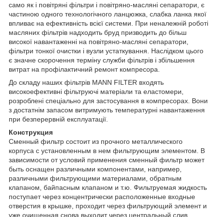
само як і повітряні фільтри і повітряно-масляні сепаратори, є
частиною одного технологічного ланцюжка, слабка ланка якої
впливає на ефективність всієї системи. При неналежній роботі
масляних фільтрів надходить бруд призводить до більш
високої навантаженні на повітряно-масляні сепаратори,
фільтри тонкої очистки і вузли устаткування. Наслідком цього
є значне скорочення терміну служби фільтрів і збільшення
витрат на профілактичний ремонт компресора.
До складу наших фільтрів MANN FILTER входять
високоефективні фільтруючі матеріали та еластомери,
розроблені спеціально для застосування в компресорах. Вони
з достатнім запасом витримують температурні навантаження
при безперервній експлуатації.
Конструкция
Сменный фильтр состоит из прочного металлического
корпуса с установленным в нем фильтрующим элементом. В
зависимости от условий применения сменный фильтр может
быть оснащен различными компонентами, например,
различными фильтрующими материалами, обратным
клапаном, байпасным клапаном и т.ю. Фильтруемая жидкость
поступает через концентрически расположенные входные
отверстия в крышке, проходит через фильтрующий элемент и
уже очищенная снова выходит через центральный слив.