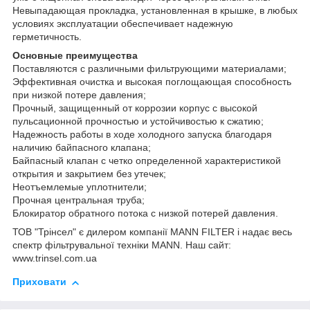
Невыпадающая прокладка, установленная в крышке, в любых
условиях эксплуатации обеспечивает надежную
герметичность.
Основные преимущества
Поставляются с различными фильтрующими материалами;
Эффективная очистка и высокая поглощающая способность
при низкой потере давления;
Прочный, защищенный от коррозии корпус с высокой
пульсационной прочностью и устойчивостью к сжатию;
Надежность работы в ходе холодного запуска благодаря
наличию байпасного клапана;
Байпасный клапан с четко определенной характеристикой
открытия и закрытием без утечек;
Неотъемлемые уплотнители;
Прочная центральная труба;
Блокиратор обратного потока с низкой потерей давления.
ТОВ "Трінсел" є дилером компанії MANN FILTER і надає весь
спектр фільтрувальної техніки MANN. Наш сайт:
www.trinsel.com.ua
Приховати