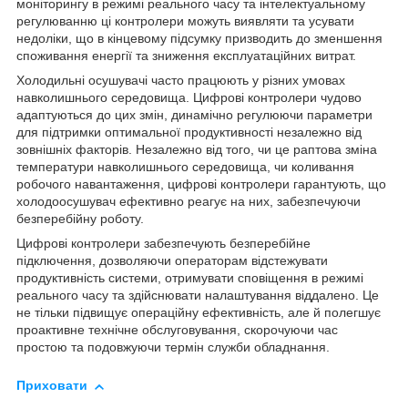
моніторингу в режимі реального часу та інтелектуальному
регулюванню ці контролери можуть виявляти та усувати
недоліки, що в кінцевому підсумку призводить до зменшення
споживання енергії та зниження експлуатаційних витрат.
Холодильні осушувачі часто працюють у різних умовах
навколишнього середовища. Цифрові контролери чудово
адаптуються до цих змін, динамічно регулюючи параметри
для підтримки оптимальної продуктивності незалежно від
зовнішніх факторів. Незалежно від того, чи це раптова зміна
температури навколишнього середовища, чи коливання
робочого навантаження, цифрові контролери гарантують, що
холодоосушувач ефективно реагує на них, забезпечуючи
безперебійну роботу.
Цифрові контролери забезпечують безперебійне
підключення, дозволяючи операторам відстежувати
продуктивність системи, отримувати сповіщення в режимі
реального часу та здійснювати налаштування віддалено. Це
не тільки підвищує операційну ефективність, але й полегшує
проактивне технічне обслуговування, скорочуючи час
простою та подовжуючи термін служби обладнання.
Приховати