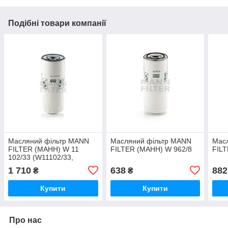
Подібні товари компанії
Масляний фільтр MANN
Масляний фільтр MANN
Мас
FILTER (МАНН) W 11
FILTER (МАНН) W 962/8
FILT
102/33 (W11102/33,
SH8708)
1 710
638
882
₴
₴
Купити
Купити
Про нас