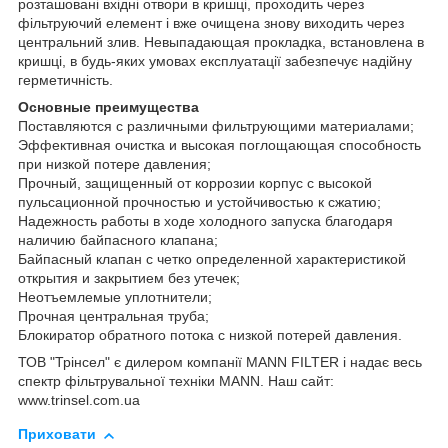
розташовані вхідні отвори в кришці, проходить через
фільтруючий елемент і вже очищена знову виходить через
центральний злив. Невыпадающая прокладка, встановлена в
кришці, в будь-яких умовах експлуатації забезпечує надійну
герметичність.
Основные преимущества
Поставляются с различными фильтрующими материалами;
Эффективная очистка и высокая поглощающая способность
при низкой потере давления;
Прочный, защищенный от коррозии корпус с высокой
пульсационной прочностью и устойчивостью к сжатию;
Надежность работы в ходе холодного запуска благодаря
наличию байпасного клапана;
Байпасный клапан с четко определенной характеристикой
открытия и закрытием без утечек;
Неотъемлемые уплотнители;
Прочная центральная труба;
Блокиратор обратного потока с низкой потерей давления.
ТОВ "Трінсел" є дилером компанії MANN FILTER і надає весь
спектр фільтрувальної техніки MANN. Наш сайт:
www.trinsel.com.ua
Приховати