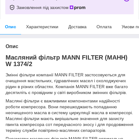
Замовлення під захистом
Опис
Характеристики
Доставка
Оплата
Умови п
Опис
Масляний фільтр MANN FILTER (МАНН)
W 1374/2
Змінні фільтри компанії MANN FILTER застосовуються для
очищення мастильних, гідравлічних масел і охолоджуючих
рідин в різних областях. Компанія MANN FILTER вже багато
десятиліть є провідним у світі виробником змінних фільтрів.
Масляні фільтри є важливими компонентами надійності
роботи компресора. Вони перешкоджають попаданню
неочищеного масла в систему циркуляції масла в компресорі.
Масляні фільтри мають вирішальне значення для захисту
гвинта компресора сот передчасного зносу і для продовження
терміну служби повітряно-масляних сепараторів.
Параметри масляних фільтрів MANN FILTER оптимально