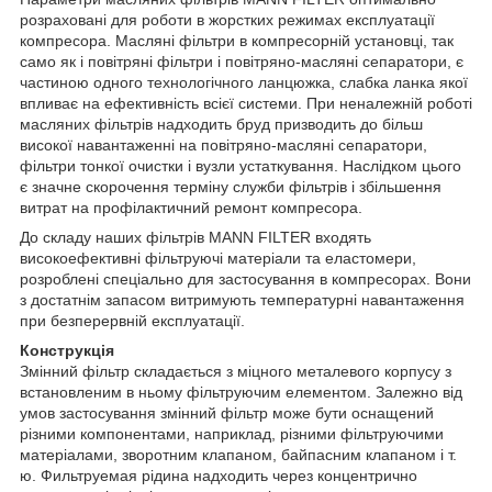
розраховані для роботи в жорстких режимах експлуатації
компресора. Масляні фільтри в компресорній установці, так
само як і повітряні фільтри і повітряно-масляні сепаратори, є
частиною одного технологічного ланцюжка, слабка ланка якої
впливає на ефективність всієї системи. При неналежній роботі
масляних фільтрів надходить бруд призводить до більш
високої навантаженні на повітряно-масляні сепаратори,
фільтри тонкої очистки і вузли устаткування. Наслідком цього
є значне скорочення терміну служби фільтрів і збільшення
витрат на профілактичний ремонт компресора.
До складу наших фільтрів MANN FILTER входять
високоефективні фільтруючі матеріали та еластомери,
розроблені спеціально для застосування в компресорах. Вони
з достатнім запасом витримують температурні навантаження
при безперервній експлуатації.
Конструкція
Змінний фільтр складається з міцного металевого корпусу з
встановленим в ньому фільтруючим елементом. Залежно від
умов застосування змінний фільтр може бути оснащений
різними компонентами, наприклад, різними фільтруючими
матеріалами, зворотним клапаном, байпасним клапаном і т.
ю. Фильтруемая рідина надходить через концентрично