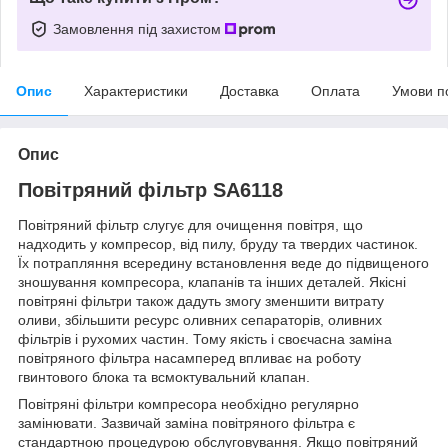
Замовлення під захистом
Опис
Характеристики
Доставка
Оплата
Умови п
Опис
Повітряний фільтр SA6118
Повітряний фільтр слугує для очищення повітря, що
надходить у компресор, від пилу, бруду та твердих частинок.
Їх потрапляння всередину встановлення веде до підвищеного
зношування компресора, клапанів та інших деталей. Якісні
повітряні фільтри також дадуть змогу зменшити витрату
оливи, збільшити ресурс оливних сепараторів, оливних
фільтрів і рухомих частин. Тому якість і своєчасна заміна
повітряного фільтра насамперед впливає на роботу
гвинтового блока та всмоктувальний клапан.
Повітряні фільтри компресора необхідно регулярно
замінювати. Зазвичай заміна повітряного фільтра є
стандартною процедурою обслуговування. Якщо повітряний