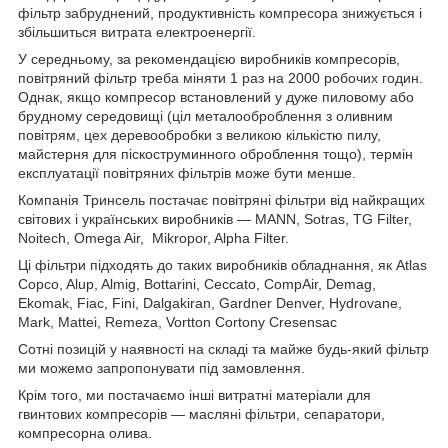
фільтр забруднений, продуктивність компресора знижується і
збільшиться витрата електроенергії.
У середньому, за рекомендацією виробників компресорів,
повітряний фільтр треба міняти 1 раз на 2000 робочих годин.
Однак, якщо компресор встановлений у дуже пиловому або
брудному середовищі (ціл металооброблення з оливним
повітрям, цех деревообробки з великою кількістю пилу,
майстерня для піскоструминного оброблення тощо), термін
експлуатації повітряних фільтрів може бути менше.
Компанія Тринсель постачає повітряні фільтри від найкращих
світових і українських виробників — MANN, Sotras, TG Filter,
Noitech, Omega Air,
Mikropor, Alpha Filter.
Ці фільтри підходять до таких виробників обладнання, як Atlas
Copco, Alup, Almig, Bottarini, Ceccato, CompAir, Demag,
Ekomak, Fiac, Fini, Dalgakiran, Gardner Denver, Hydrovane,
Mark, Mattei, Remeza, Vortton Cortony Cresensac
Сотні позицій у наявності на складі та майже будь-який фільтр
ми можемо запропонувати під замовлення.
Крім того, ми постачаємо інші витратні матеріали для
гвинтових компресорів — масляні фільтри, сепаратори,
компресорна олива.