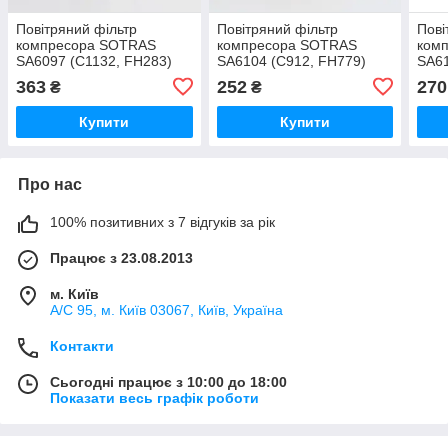
Повітряний фільтр
Повітряний фільтр
Пові
компресора SOTRAS
компресора SOTRAS
ком
SA6097 (C1132, FH283)
SA6104 (C912, FH779)
SA61
363
252
270
₴
₴
Купити
Купити
Про нас
100% позитивних з 7 відгуків за рік
Працює з 23.08.2013
м. Київ
А/С 95, м. Київ 03067, Київ, Україна
Контакти
Сьогодні працює з 10:00 до 18:00
Показати весь графік роботи