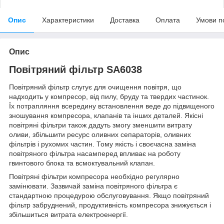
Опис
Характеристики
Доставка
Оплата
Умови п
Опис
Повітряний фільтр SA6038
Повітряний фільтр слугує для очищення повітря, що
надходить у компресор, від пилу, бруду та твердих частинок.
Їх потрапляння всередину встановлення веде до підвищеного
зношування компресора, клапанів та інших деталей. Якісні
повітряні фільтри також дадуть змогу зменшити витрату
оливи, збільшити ресурс оливних сепараторів, оливних
фільтрів і рухомих частин. Тому якість і своєчасна заміна
повітряного фільтра насамперед впливає на роботу
гвинтового блока та всмоктувальний клапан.
Повітряні фільтри компресора необхідно регулярно
замінювати. Зазвичай заміна повітряного фільтра є
стандартною процедурою обслуговування. Якщо повітряний
фільтр забруднений, продуктивність компресора знижується і
збільшиться витрата електроенергії.