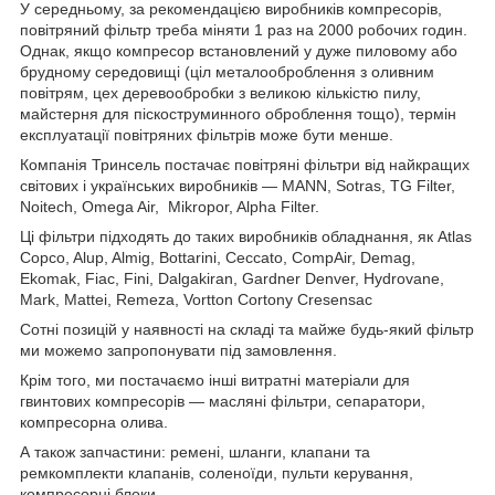
У середньому, за рекомендацією виробників компресорів,
повітряний фільтр треба міняти 1 раз на 2000 робочих годин.
Однак, якщо компресор встановлений у дуже пиловому або
брудному середовищі (ціл металооброблення з оливним
повітрям, цех деревообробки з великою кількістю пилу,
майстерня для піскоструминного оброблення тощо), термін
експлуатації повітряних фільтрів може бути менше.
Компанія Тринсель постачає повітряні фільтри від найкращих
світових і українських виробників — MANN, Sotras, TG Filter,
Noitech, Omega Air,
Mikropor, Alpha Filter.
Ці фільтри підходять до таких виробників обладнання, як Atlas
Copco, Alup, Almig, Bottarini, Ceccato, CompAir, Demag,
Ekomak, Fiac, Fini, Dalgakiran, Gardner Denver, Hydrovane,
Mark, Mattei, Remeza, Vortton Cortony Cresensac
Сотні позицій у наявності на складі та майже будь-який фільтр
ми можемо запропонувати під замовлення.
Крім того, ми постачаємо інші витратні матеріали для
гвинтових компресорів — масляні фільтри, сепаратори,
компресорна олива.
А також запчастини: ремені, шланги, клапани та
ремкомплекти клапанів, соленоїди, пульти керування,
компресорні блоки.