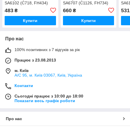
SA6102 (C718, FH434)
SA6707 (C1126, FH734)
SA61
483
660
531
₴
₴
Купити
Купити
Про нас
100% позитивних з 7 відгуків за рік
Працює з 23.08.2013
м. Київ
А/С 95, м. Київ 03067, Київ, Україна
Контакти
Сьогодні працює з 10:00 до 18:00
Показати весь графік роботи
Про нас