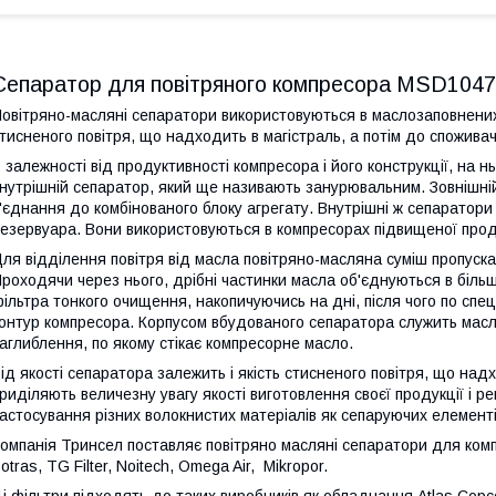
Сепаратор для повітряного компресора MSD1047
овітряно-масляні сепаратори використовуються в маслозаповнени
тисненого повітря, що надходить в магістраль, а потім до споживач
 залежності від продуктивності компресора і його конструкції
,
на нь
нутрішній сепаратор, який ще називають занурювальним. Зовнішній
'єднання до комбінованого блоку агрегату.
Внутрішні ж сепаратор
езервуара.
Вони
використовуються в компресорах підвищеної прод
ля відділення повітря від масла повітряно-масляна суміш пропуск
роходячи через нього, дрібні частинки масла об'єднуються в більш 
ільтра тонкого очищення, накопичуючись на дні, після чого по спе
онтур компресора. Корпусом вбудованого сепаратора служить масл
аглиблення, по якому стікає компресорне масло.
ід якості сепаратора залежить і якість стисненого повітря, що на
риділяють величезну увагу якості виготовлення своєї продукції і 
астосування різних волокнистих матеріалів як сепаруючих елементі
омпанія Тринсел поставляє повітряно масляні сепаратори для комп
otras
,
TG
Filter
,
Noitech
,
Omega
Air
,
Mikropor
.
і фільтри підходять до таких виробників як обладнання
Atlas
Copc