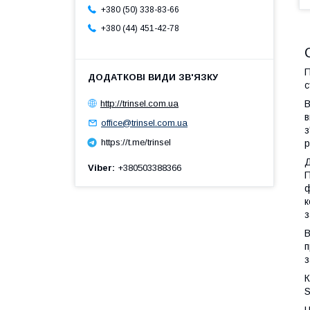
+380 (50) 338-83-66
+380 (44) 451-42-78
П
с
http://trinsel.com.ua
В
в
office@trinsel.com.ua
з
https://t.me/trinsel
р
Д
Viber
+380503388366
П
ф
к
з
В
п
з
К
S
Ц