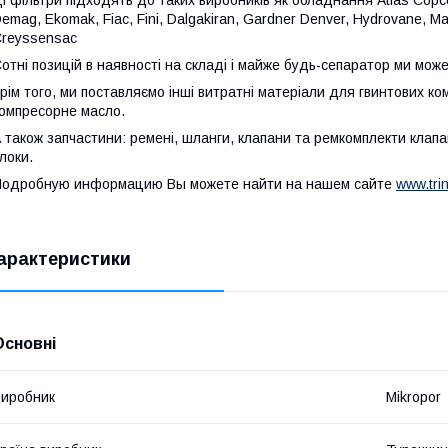
Demag
,
Ekomak
,
Fiac
,
Fini
,
Dalgakiran
,
Gardner
Denver
,
Hydrovane
,
Ma
reyssensac
отні позицій в наявності на складі і майже будь-сепаратор ми мож
рім того, ми поставляємо інші витратні матеріали для гвинтових ком
омпресорне масло.
 також запчастини: ремені, шланги, клапани та ремкомплекти клапан
локи.
одробную информацию Вы можете найти на нашем сайте
www.tri
арактеристики
Основні
иробник
Mikropor