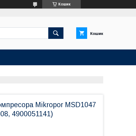
Кошик
Кошик
омпресора Mikropor MSD1047
08, 4900051141)