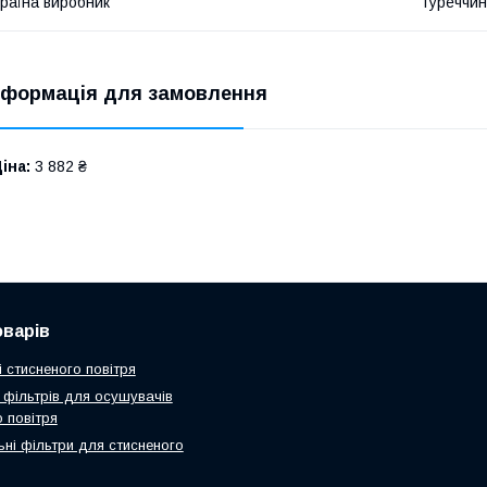
раїна виробник
Туреччи
нформація для замовлення
іна:
3 882 ₴
оварів
 стисненого повітря
 фільтрів для осушувачів
 повітря
ьні фільтри для стисненого