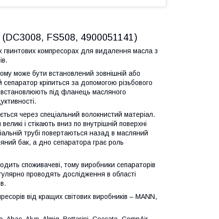
 (DC3008, FS508, 4900051141)
х гвинтових компресорах для видалення масла з
ів.
ому може бути встановлений зовнішній або
 сепаратор кріпиться за допомогою різьбового
и встановлюють під фланець масляного
уктивності.
ається через спеціальний волокнистий матеріал.
великі і стікають вниз по внутрішній поверхні
ціальній трубі повертаються назад в масляний
яний бак, а дно сепаратора грає роль
дходить споживачеві, тому виробники сепараторів
регулярно проводять дослідження в області
в.
ресорів від кращих світових виробників –
MANN
,
o
,
Abac
,
Alup
,
Almig
,
Bottarini
,
Ceccato
,
CompAir
,