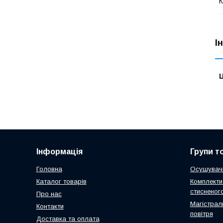
К
І
Ц
Інформація
Групи т
Головна
Осушувачі
Каталог товарів
Комплекти
стисненого
Про нас
Магістрал
Контакти
повітря
Доставка та оплата