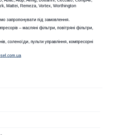
rk
,
Mattei
,
Remeza
,
Vortex
,
Worthington
емо запропонувати під замовлення.
пресорів – масляні фільтри, повітряні фільтри,
ів, соленоїди, пульти управління, компресорні
nsel.com.ua