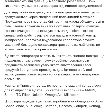
встановлюють під фланець масляного резервуара.
Вони
використовуються в компресорах підвищеної продуктивності.
Для відділення повітря від масла повітряно-масляна суміш
пропускається через спеціальний волокнистий матеріал.
Проходячи через нього, дрібні частинки масла об'єднуються в
більш великі і стікають вниз по внутрішній поверхні фільтра
тонкого очищення, накопичуючись на дні, після чого по
спеціальній трубі повертаються назад в масляний контур
компресора. Корпусом вбудованого сепаратора служить
масляний бак, а дно сепаратора грає роль заглиблення, по
якому стікає компресорне масло.
Від якості сепаратора залежить і якість стисненого повітря, що
надходить споживачеві, тому виробники сепараторів
приділяють величезну увагу якості виготовлення своєї
продукції і регулярно проводять дослідження в області
застосування різних волокнистих матеріалів як сепаруючих
елементів.
Компанія Тринсел поставляє повітряно масляні сепаратори
для компресорів від кращих світових виробників –
MANN
,
Sotras
,
TG
Filter
,
Noitech
,
Omega
Air
,
Mikropor
.
Ці фільтри підходять до таких виробників як обладнання
Atlas
Copco
,
Abac
,
Alup
,
Almig
,
Bottarini
,
Ceccato
,
CompAir
,
Demag
,