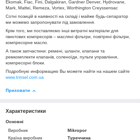
Ekomak
,
Fiac
,
Fini
,
Dalgakiran
,
Gardner
Denver
,
Hydrovane
,
Mark
,
Mattei
,
Remeza
,
Vortex
,
Worthington
Creyssensac
Сотні позицій в наявності на складі і майже будь-сепаратор
ми можемо запропонувати під замовлення.
Крім того, ми поставляємо інші витратні матеріали для
гвинтових компресорів – масляні фільтри, повітряні фільтри,
компресорне масло.
А також запчастини: ремені, шланги, клапани та
ремкомплекти клапанів, соленоїди, пульти управління,
компресорні блоки.
Подробную информацию Вы можете найти на нашем сайте
www.trinsel.com.ua
Приховати
Характеристики
Основні
Виробник
Mikropor
Країна виробник
Туреччина