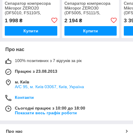
Сепаратор компресора
Сепаратор компресора
Сеп
Mikropor ZERO20
Mikropor ZERO30
Mikr
(DF5010, FS110/S,
(DF5005, FS111/S,
(DF5
LB719/2)
LB962/2)
LB11
1 998
2 194
3 3
₴
₴
Купити
Купити
Про нас
100% позитивних з 7 відгуків за рік
Працює з 23.08.2013
м. Київ
А/С 95, м. Київ 03067, Київ, Україна
Контакти
Сьогодні працює з 10:00 до 18:00
Показати весь графік роботи
Про нас