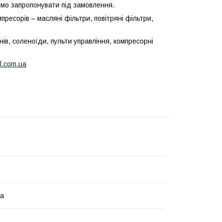
емо запропонувати під замовлення.
пресорів – масляні фільтри, повітряні фільтри,
ів, соленоїди, пульти управління, компресорні
l.com.ua
на