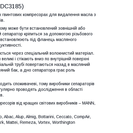
(DC3185)
х гвинтових компресорах для видалення масла з
ів.
ому може бути встановлений зовнішній або
 сепаратор кріпиться за допомогою різьбового
и встановлюють під фланець масляного
уктивності.
ається через спеціальний волокнистий матеріал.
великі і стікають вниз по внутрішній поверхні
ціальній трубі повертаються назад в масляний
яний бак, а дно сепаратора грає роль
дходить споживачеві, тому виробники сепараторів
регулярно проводять дослідження в області
в.
ресорів від кращих світових виробників –
MANN
,
o
,
Abac
,
Alup
,
Almig
,
Bottarini
,
Ceccato
,
CompAir
,
rk
,
Mattei
,
Remeza
,
Vortex
,
Worthington