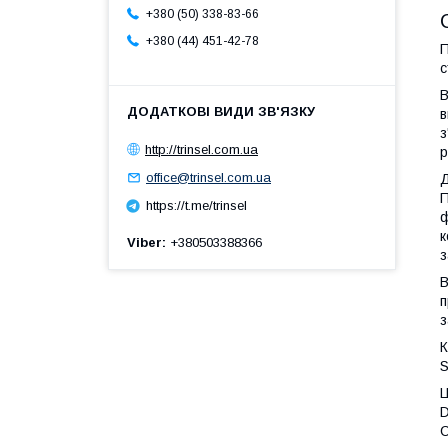
+380 (50) 338-83-66
+380 (44) 451-42-78
П
с
В
в
з
http://trinsel.com.ua
р
office@trinsel.com.ua
Д
П
https://t.me/trinsel
ф
к
Viber
+380503388366
з
В
п
з
К
S
Ц
C