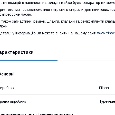
отні позицій в наявності на складі і майже будь-сепаратор ми мож
рім того, ми поставляємо інші витратні матеріали для гвинтових ком
омпресорне масло.
 також запчастини: ремені, шланги, клапани та ремкомплекти клапан
локи.
етальну інформацію Ви можете знайти на нашому сайті
www.trinse
арактеристики
Основні
иробник
Filsan
раїна виробник
Туреччи
Користувальницькі характеристики