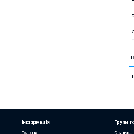
Г
І
Ц
Інформація
Групи т
Головна
Осушувачі