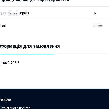
арантійний термін
6
Стан
Нове
нформація для замовлення
іна:
7 728 ₴
оварів
 стисненого повітря