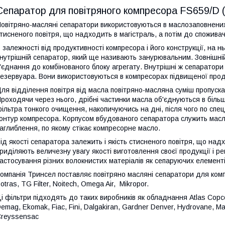
Сепаратор для повітряного компресора FS659/D 
овітряно-масляні сепаратори використовуються в маслозаповнени
тисненого повітря, що надходить в магістраль, а потім до споживач
 залежності від продуктивності компресора і його конструкції
,
на нь
нутрішній сепаратор, який ще називають занурювальним. Зовнішній
'єднання до комбінованого блоку агрегату.
Внутрішні ж сепаратор
езервуара.
Вони
використовуються в компресорах підвищеної прод
ля відділення повітря від масла повітряно-масляна суміш пропуск
роходячи через нього, дрібні частинки масла об'єднуються в більш 
ільтра тонкого очищення, накопичуючись на дні, після чого по спе
онтур компресора. Корпусом вбудованого сепаратора служить масл
аглиблення, по якому стікає компресорне масло.
ід якості сепаратора залежить і якість стисненого повітря, що на
риділяють величезну увагу якості виготовлення своєї продукції і 
астосування різних волокнистих матеріалів як сепаруючих елементі
омпанія Тринсел поставляє повітряно масляні сепаратори для комп
otras
,
TG
Filter
,
Noitech
,
Omega
Air
,
Mikropor
.
і фільтри підходять до таких виробників як обладнання
Atlas
Copc
Demag
,
Ekomak
,
Fiac
,
Fini
,
Dalgakiran
,
Gardner
Denver
,
Hydrovane
,
Ma
reyssensac