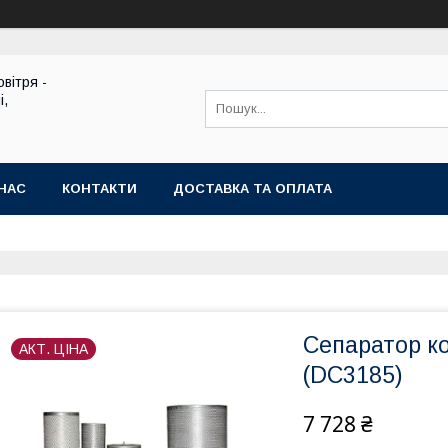
вітря -
і,
НАС
КОНТАКТИ
ДОСТАВКА ТА ОПЛАТА
Сепаратор к
АКТ. ЦІНА
(DC3185)
7 728 ₴