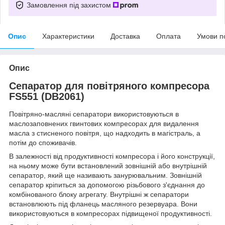
Замовлення під захистом
Опис
Характеристики
Доставка
Оплата
Умови п
Опис
Сепаратор для повітряного компресора
FS551 (DB2061)
Повітряно-масляні сепаратори використовуються в
маслозаповнених гвинтових компресорах для видалення
масла з стисненого повітря, що надходить в магістраль, а
потім до споживачів.
В залежності від продуктивності компресора і його конструкції
,
на ньому може бути встановлений зовнішній або внутрішній
сепаратор, який ще називають занурювальним. Зовнішній
сепаратор кріпиться за допомогою різьбового з'єднання до
комбінованого блоку агрегату.
Внутрішні ж сепаратори
встановлюють під фланець масляного резервуара.
Вони
використовуються в компресорах підвищеної продуктивності.