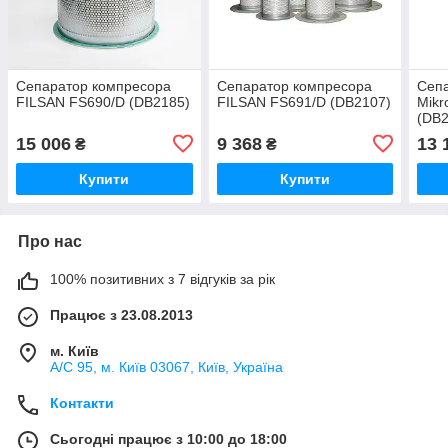
Сепаратор компресора
Сепаратор компресора
Сеп
FILSAN FS690/D (DB2185)
FILSAN FS691/D (DB2107)
Mikr
(DB2
494
15 006
9 368
13 
₴
₴
Купити
Купити
Про нас
100% позитивних з 7 відгуків за рік
Працює з 23.08.2013
м. Київ
А/С 95, м. Київ 03067, Київ, Україна
Контакти
Сьогодні працює з 10:00 до 18:00