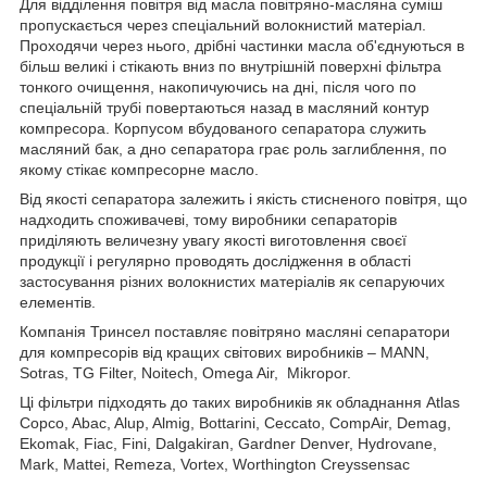
Для відділення повітря від масла повітряно-масляна суміш
пропускається через спеціальний волокнистий матеріал.
Проходячи через нього, дрібні частинки масла об'єднуються в
більш великі і стікають вниз по внутрішній поверхні фільтра
тонкого очищення, накопичуючись на дні, після чого по
спеціальній трубі повертаються назад в масляний контур
компресора. Корпусом вбудованого сепаратора служить
масляний бак, а дно сепаратора грає роль заглиблення, по
якому стікає компресорне масло.
Від якості сепаратора залежить і якість стисненого повітря, що
надходить споживачеві, тому виробники сепараторів
приділяють величезну увагу якості виготовлення своєї
продукції і регулярно проводять дослідження в області
застосування різних волокнистих матеріалів як сепаруючих
елементів.
Компанія Тринсел поставляє повітряно масляні сепаратори
для компресорів від кращих світових виробників –
MANN
,
Sotras
,
TG
Filter
,
Noitech
,
Omega
Air
,
Mikropor
.
Ці фільтри підходять до таких виробників як обладнання
Atlas
Copco
,
Abac
,
Alup
,
Almig
,
Bottarini
,
Ceccato
,
CompAir
,
Demag
,
Ekomak
,
Fiac
,
Fini
,
Dalgakiran
,
Gardner
Denver
,
Hydrovane
,
Mark
,
Mattei
,
Remeza
,
Vortex
,
Worthington
Creyssensac