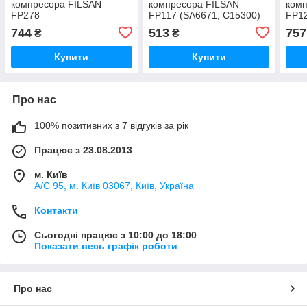
компресора FILSAN
компресора FILSAN
ком
FP278
FP117 (SA6671, C15300)
FP12
744
513
757
₴
₴
Купити
Купити
Про нас
100% позитивних з 7 відгуків за рік
Працює з 23.08.2013
м. Київ
А/С 95, м. Київ 03067, Київ, Україна
Контакти
Сьогодні працює з 10:00 до 18:00
Показати весь графік роботи
Про нас