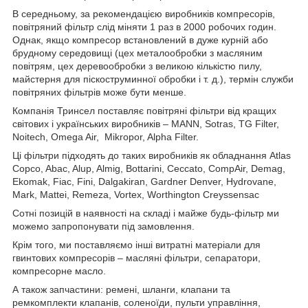
В середньому, за рекомендацією виробників компресорів,
повітряний фільтр слід міняти 1 раз в 2000 робочих годин.
Однак, якщо компресор встановлений в дуже курній або
брудному середовищі (цех металообробки з масляним
повітрям, цех деревообробки з великою кількістю пилу,
майстерня для піскоструминної обробки і т. д.), термін служби
повітряних фільтрів може бути менше.
Компанія Тринсел поставляє повітряні фільтри від кращих
світових і українських виробників – MANN, Sotras, TG Filter,
Noitech, Omega Air,
Mikropor, Alpha Filter.
Ці фільтри підходять до таких виробників як обладнання Atlas
Copco, Abac, Alup, Almig, Bottarini, Ceccato, CompAir, Demag,
Ekomak, Fiac, Fini, Dalgakiran, Gardner Denver, Hydrovane,
Mark, Mattei, Remeza, Vortex, Worthington Creyssensac
Сотні позицій в наявності на складі і майже будь-фільтр ми
можемо запропонувати під замовлення.
Крім того, ми поставляємо інші витратні матеріали для
гвинтових компресорів – масляні фільтри, сепаратори,
компресорне масло.
А також запчастини: ремені, шланги, клапани та
ремкомплекти клапанів, соленоїди, пульти управління,