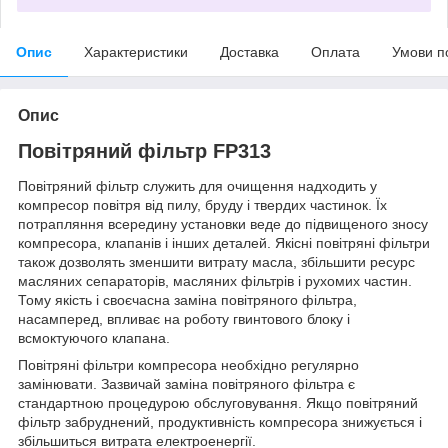
Опис
Характеристики
Доставка
Оплата
Умови п
Опис
Повітряний фільтр FP313
Повітряний фільтр служить для очищення надходить у
компресор повітря від пилу, бруду і твердих частинок. Їх
потрапляння всередину установки веде до підвищеного зносу
компресора, клапанів і інших деталей. Якісні повітряні фільтри
також дозволять зменшити витрату масла, збільшити ресурс
масляних сепараторів, масляних фільтрів і рухомих частин.
Тому якість і своєчасна заміна повітряного фільтра,
насамперед, впливає на роботу гвинтового блоку і
всмоктуючого клапана.
Повітряні фільтри компресора необхідно регулярно
замінювати. Зазвичай заміна повітряного фільтра є
стандартною процедурою обслуговування. Якщо повітряний
фільтр забруднений, продуктивність компресора знижується і
збільшиться витрата електроенергії.