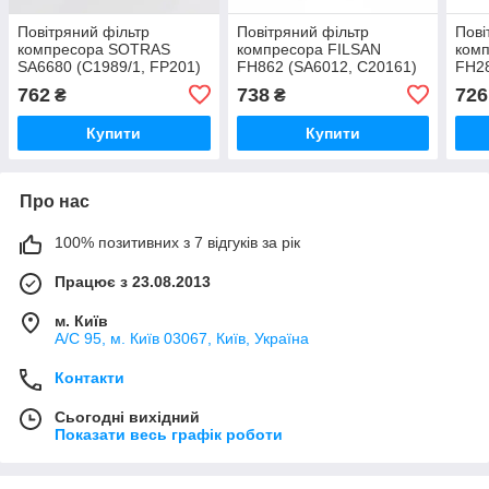
Повітряний фільтр
Повітряний фільтр
Пові
компресора SOTRAS
компресора FILSAN
ком
SA6680 (C1989/1, FP201)
FH862 (SA6012, C20161)
FH28
762
738
726
₴
₴
Купити
Купити
Про нас
100% позитивних з 7 відгуків за рік
Працює з 23.08.2013
м. Київ
А/С 95, м. Київ 03067, Київ, Україна
Контакти
Сьогодні вихідний
Показати весь графік роботи