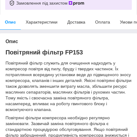
Замовлення під захистом
Опис
Характеристики
Доставка
Оплата
Умови п
Опис
Повітряний фільтр FP153
Повітряний фільтр служить для очищення надходить у
компресор повітря від пилу, бруду і твердих частинок. Їх
потрапляння всередину установки веде до підвищеного зносу
компресора, клапанів і інших деталей. Якісні повітряні фільтри
також дозволять зменшити витрату масла, збільшити ресурс
масляних сепараторів, масляних фільтрів і рухомих частин.
Тому якість і своєчасна заміна повітряного фільтра,
насамперед, впливає на роботу гвинтового блоку і
всмоктуючого клапана.
Повітряні фільтри компресора необхідно регулярно
замінювати. Зазвичай заміна повітряного фільтра є
стандартною процедурою обслуговування. Якщо повітряний
фільтр забруднений, продуктивність компресора знижується і