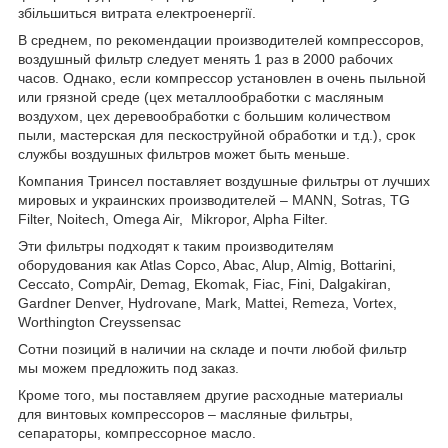
збільшиться витрата електроенергії.
В среднем, по рекомендации производителей компрессоров,
воздушный фильтр следует менять 1 раз в 2000 рабочих
часов. Однако, если компрессор установлен в очень пыльной
или грязной среде (цех металлообработки с масляным
воздухом, цех деревообработки с большим количеством
пыли, мастерская для пескоструйной обработки и т.д.), срок
службы воздушных фильтров может быть меньше.
Компания Тринсел поставляет воздушные фильтры от лучших
мировых и украинских производителей – MANN, Sotras, TG
Filter, Noitech, Omega Air,
Mikropor, Alpha Filter.
Эти фильтры подходят к таким производителям
оборудования как Atlas Copco, Abac, Alup, Almig, Bottarini,
Ceccato, CompAir, Demag, Ekomak, Fiac, Fini, Dalgakiran,
Gardner Denver, Hydrovane, Mark, Mattei, Remeza, Vortex,
Worthington Creyssensac
Сотни позиций в наличии на складе и почти любой фильтр
мы можем предложить под заказ.
Кроме того, мы поставляем другие расходные материалы
для винтовых компрессоров – масляные фильтры,
сепараторы, компрессорное масло.