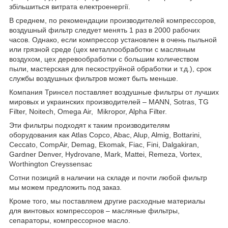
збільшиться витрата електроенергії.
В среднем, по рекомендации производителей компрессоров,
воздушный фильтр следует менять 1 раз в 2000 рабочих
часов. Однако, если компрессор установлен в очень пыльной
или грязной среде (цех металлообработки с масляным
воздухом, цех деревообработки с большим количеством
пыли, мастерская для пескоструйной обработки и т.д.), срок
службы воздушных фильтров может быть меньше.
Компания Тринсел поставляет воздушные фильтры от лучших
мировых и украинских производителей – MANN, Sotras, TG
Filter, Noitech, Omega Air,
Mikropor, Alpha Filter.
Эти фильтры подходят к таким производителям
оборудования как Atlas Copco, Abac, Alup, Almig, Bottarini,
Ceccato, CompAir, Demag, Ekomak, Fiac, Fini, Dalgakiran,
Gardner Denver, Hydrovane, Mark, Mattei, Remeza, Vortex,
Worthington Creyssensac
Сотни позиций в наличии на складе и почти любой фильтр
мы можем предложить под заказ.
Кроме того, мы поставляем другие расходные материалы
для винтовых компрессоров – масляные фильтры,
сепараторы, компрессорное масло.