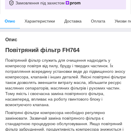
Замовлення під захистом
Опис
Характеристики
Доставка
Оплата
Умови п
Опис
Повітряний фільтр FH764
Повітряний фільтр служить для очищення надходить у
компресор повітря від пилу, бруду і твердих частинок. Їх
потрапляння всередину установки веде до підвищеного зносу
компресора, клапанів і інших деталей. Якісні повітряні фільтри
також дозволять зменшити витрату масла, збільшити ресурс
масляних сепараторів, масляних фільтрів і рухомих частин.
Тому якість і своєчасна заміна повітряного фільтра,
насамперед, впливає на роботу гвинтового блоку і
всмоктуючого клапана.
Повітряні фільтри компресора необхідно регулярно
замінювати. Зазвичай заміна повітряного фільтра є
стандартною процедурою обслуговування. Якщо повітряний
фільтр забруднений, продуктивність компресора знижується і