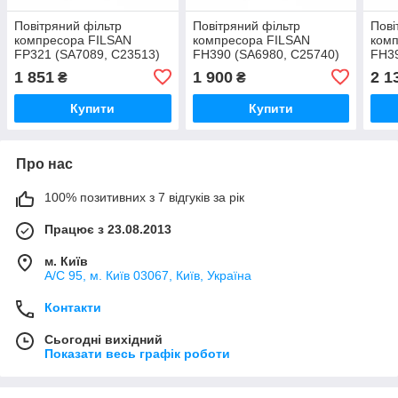
Повітряний фільтр
Повітряний фільтр
Пові
компресора FILSAN
компресора FILSAN
ком
FP321 (SA7089, C23513)
FH390 (SA6980, C25740)
FH39
C258
1 851
1 900
2 1
₴
₴
Купити
Купити
Про нас
100% позитивних з 7 відгуків за рік
Працює з 23.08.2013
м. Київ
А/С 95, м. Київ 03067, Київ, Україна
Контакти
Сьогодні вихідний
Показати весь графік роботи