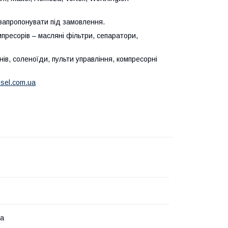
 запропонувати під замовлення.
мпресорів – масляні фільтри, сепаратори,
ів, соленоїди, пульти управління, компресорні
nsel.com.ua
на