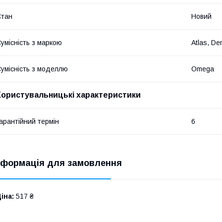
Стан
Новий
умісність з маркою
Atlas, D
умісність з моделлю
Omega
Користувальницькі характеристики
арантійний термін
6
нформація для замовлення
іна:
517 ₴