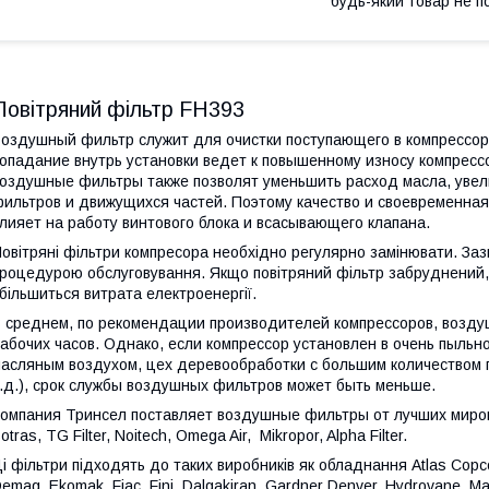
будь-який товар не п
Повітряний фільтр FH393
оздушный фильтр служит для очистки поступающего в компрессор 
опадание внутрь установки ведет к повышенному износу компресс
оздушные фильтры также позволят уменьшить расход масла, увел
ильтров и движущихся частей. Поэтому качество и своевременная
лияет на работу винтового блока и всасывающего клапана.
овітряні фільтри компресора необхідно регулярно замінювати. Заз
роцедурою обслуговування. Якщо повітряний фільтр забруднений, 
більшиться витрата електроенергії.
 среднем, по рекомендации производителей компрессоров, возду
абочих часов. Однако, если компрессор установлен в очень пыльн
асляным воздухом, цех деревообработки с большим количеством п
.д.), срок службы воздушных фильтров может быть меньше.
омпания Тринсел поставляет воздушные фильтры от лучших миро
otras, TG Filter, Noitech, Omega Air,
Mikropor, Alpha Filter.
і фільтри підходять до таких виробників як обладнання Atlas Copco, 
emag, Ekomak, Fiac, Fini, Dalgakiran, Gardner Denver, Hydrovane, Ma