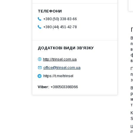
+380 (50) 338-83-66
+380 (44) 451-42-78
В
п
в
ф
http://trinsel.com.ua
в
office@trinsel.com.ua
П
п
https://t.me/trinsel
з
Viber
+380503388366
В
р
м
т
К
S
Ц
D