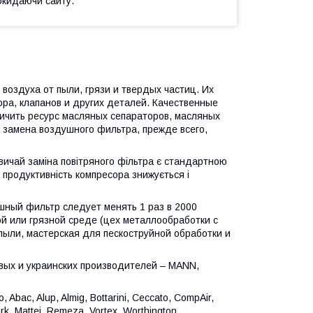
окидаючи сайту.
воздуха от пыли, грязи и твердых частиц. Их
ора, клапанов и других деталей. Качественные
ичить ресурс масляных сепараторов, масляных
 замена воздушного фильтра, прежде всего,
вичай заміна повітряного фільтра є стандартною
продуктивність компресора знижується і
шный фильтр следует менять 1 раз в 2000
ой или грязной среде (цех металлообработки с
ыли, мастерская для пескоструйной обработки и
вых и украинских производителей – MANN,
Abac, Alup, Almig, Bottarini, Ceccato, CompAir,
rk, Mattei, Remeza, Vortex, Worthington