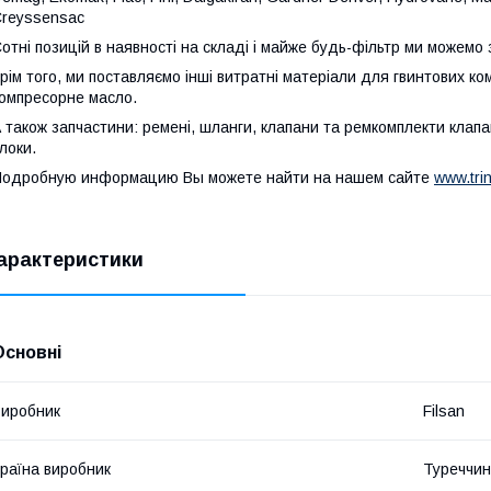
reyssensac
отні позицій в наявності на складі і майже будь-фільтр ми можемо
рім того, ми поставляємо інші витратні матеріали для гвинтових ко
омпресорне масло.
 також запчастини: ремені, шланги, клапани та ремкомплекти клапан
локи.
одробную информацию Вы можете найти на нашем сайте
www.tri
арактеристики
Основні
иробник
Filsan
раїна виробник
Туреччи