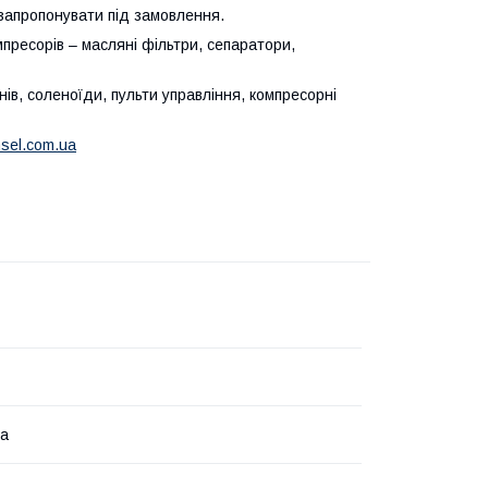
 запропонувати під замовлення.
мпресорів – масляні фільтри, сепаратори,
ів, соленоїди, пульти управління, компресорні
nsel.com.ua
на