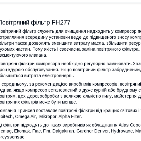
Повітряний фільтр FH277
овітряний фільтр служить для очищення надходить у компресор пові
отрапляння всередину установки веде до підвищеного зносу компрес
ільтри також дозволять зменшити витрату масла, збільшити ресурс
ухомих частин. Тому якість і своєчасна заміна повітряного фільтра
 всмоктуючого клапана.
овітряні фільтри компресора необхідно регулярно замінювати. Заз
роцедурою обслуговування. Якщо повітряний фільтр забруднений, 
більшиться витрата електроенергії.
 середньому, за рекомендацією виробників компресорів, повітряний
днак, якщо компресор встановлений в дуже курній або брудному 
овітрям, цех деревообробки з великою кількістю пилу, майстерня дл
овітряних фільтрів може бути менше.
омпанія Тринсел поставляє повітряні фільтри від кращих світових і 
oitech, Omega Air,
Mikropor, Alpha Filter.
і фільтри підходять до таких виробників як обладнання Atlas Copco, 
emag, Ekomak, Fiac, Fini, Dalgakiran, Gardner Denver, Hydrovane, Ma
reyssensac