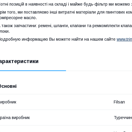
отні позицій в наявності на складі і майже будь-фільтр ми можемо
рім того, ми поставляємо інші витратні матеріали для гвинтових ко
омпресорне масло.
 також запчастини: ремені, шланги, клапани та ремкомплекти клапан
локи.
одробную информацию Вы можете найти на нашем сайте
www.tri
арактеристики
Основні
иробник
Filsan
раїна виробник
Туреччи