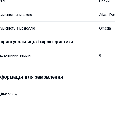
Стан
Новий
умісність з маркою
Atlas, D
умісність з моделлю
Omega
Користувальницькі характеристики
арантійний термін
6
нформація для замовлення
іна:
530 ₴