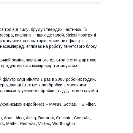
тря від пилу, бруду і твердих частинок. Їх
ора, клапанів і інших деталей. Якісні повітряні
 масляних сепараторів, масляних фільтрів і
, насамперед, впливає на роботу гвинтового блоку
вичай заміна повітряного фільтра є стандартною
продуктивність компресора знижується і
 фільтр слід міняти 1 раз в 2000 робочих годин.
середовищі (цех металообробки з масляним
я піскоструминної обробки і т. д.), термін служби
українських виробників – MANN, Sotras, TG Filter,
Abac, Alup, Almig, Bottarini, Ceccato, CompAir,
rk, Mattei, Remeza, Vortex, Worthington