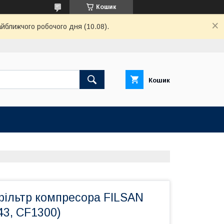
Кошик
айближчого робочого дня (10.08).
Кошик
фільтр компресора FILSAN
43, CF1300)