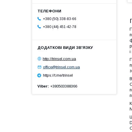
+380 (50) 338-83-66
+380 (44) 451-42-78
П
п
ф
р
і
http://trinsel.com.ua
П
п
office@trinsel.com.ua
з
https://t.me/trinsel
В
О
Viber
+380503388366
п
п
К
N
Ц
D
C