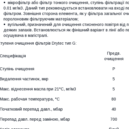
мікрофільтр або фільтр тонкого очищення, ступінь фільтрації п
0.01 мг/м3. Даний тип рекомендується встановлювати на вході п
фільтром. Зовнішня сторона елемента, як у фільтра загальної 
поролоновим фільтруючим матеріалом;
вугільний, призначений для очищення стисненого повітря від п
деяких запахів. Встановлюється як фінішний варіант в лінії або п
осушувача в магістралі.
тупеня очищення фільтрів
Drytec
тип
G
:
Предв.
Специфікація
очищення
Ступінь очищення
P
Видалення частинок, мкр
5
Макс. віднесення масла при 21°
C
, мг/м3
5
Макс. р
аб
очая
температура
,
°C
80
Початковий перепад давл.
,
мбар
40
Перепад давл. перед заміною, мбар
700