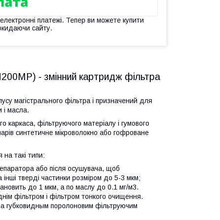
 електронні платежі. Тепер ви можете купити
окидаючи сайту.
200MP) - змінний картридж фільтра
усу магістрального фільтра і призначений для
 і масла.
о каркаса, фільтруючого матеріалу і гумового
шарів синтетичне мікроволокно або гофроване
 на такі типи:
епаратора або після осушувача, щоб
 інші тверді частинки розміром до 5-3 мкм;
новить до 1 мкм, а по маслу до 0.1 мг/м3.
нім фільтром і фільтром тонкого очищення.
на губковидным поролоновим фільтруючим