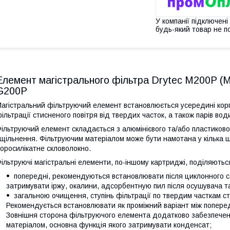
У компанії підключені
будь-який товар не п
Елемент магістрального фільтра Drytec M200P (M
G200P
агістральний фільтруючий елемент встановлюється усередині корп
ільтрації стисненого повітря від твердих часток, а також парів води
ільтруючий елемент складається з алюмінієвого та/або пластиковог
щільнення. Фільтруючим матеріалом може бути намотана у кілька 
оросилікатне скловолокно.
ільтруючі магістральні елементи, по-іншому картриджі, поділяються
попередні, рекомендуються встановлювати після циклонного с
затримувати іржу, окалини, адсорбентную пил після осушувача та
загальною очищення, ступінь фільтрації по твердим часткам ста
Рекомендується встановлювати як проміжний варіант між поперед
Зовнішня сторона фільтруючого елемента додатково забезпече
матеріалом, основна функція якого затримувати конденсат;