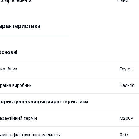
Колір елемента
білий
арактеристики
Основні
иробник
Drytec
раїна виробник
Бельгія
Користувальницькі характеристики
арантійний термін
M200P
аміна фільтруючого елемента
0.07