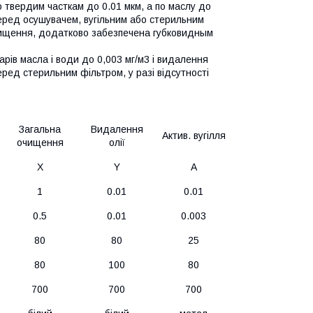
о твердим часткам до 0.01 мкм, а по маслу до
еред осушувачем, вугільним або стерильним
очищення, додатково забезпечена губковидным
арів масла і води до 0,003 мг/м3 і видалення
еред стерильним фільтром, у разі відсутності
Загальна
Видалення
Актив. вугілля
очищення
олії
X
Y
A
1
0.01
0.01
0.5
0.01
0.003
80
80
25
80
100
80
700
700
700