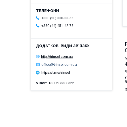
+380 (50) 338-83-66
+380 (44) 451-42-78
http://trinsel.com.ua
М
ф
office@trinsel.com.ua
Ф
https://t.me/trinsel
у
б
Viber
+380503388366
Ф