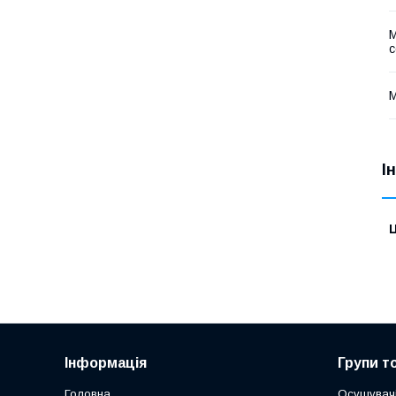
М
М
І
Ц
Інформація
Групи т
Головна
Осушувачі