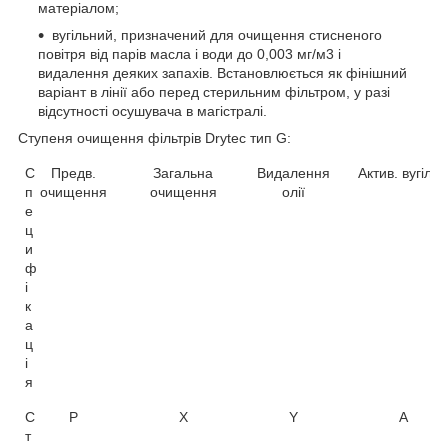
матеріалом;
вугільний, призначений для очищення стисненого
повітря від парів масла і води до 0,003 мг/м3 і
видалення деяких запахів. Встановлюється як фінішний
варіант в лінії або перед стерильним фільтром, у разі
відсутності осушувача в магістралі.
Ступеня очищення фільтрів
Drytec
тип
G
:
С
Предв.
Загальна
Видалення
Актив. вугілля
п
очищення
очищення
олії
е
ц
и
ф
і
к
а
ц
і
я
С
P
X
Y
A
т