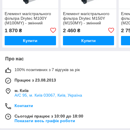
Елемент магістрального
Елемент магістрального
Елем
фільтра Drytec M100Y
фільтра Drytec M150Y
філь
(M100MY) - змінний
(M150MY) - змінний
(M20
картридж фільтра G100Y
картридж фільтра G150Y
карт
1 870
2 460
2 7
₴
₴
Купити
Купити
Про нас
100% позитивних з 7 відгуків за рік
Працює з 23.08.2013
м. Київ
А/С 95, м. Київ 03067, Київ, Україна
Контакти
Сьогодні працює з 10:00 до 18:00
Показати весь графік роботи