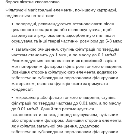
боросилікатне скловолокно.
Фільтруючі магістральні елементи, по-іншому картриджі,
поділяються на такі типи:
попередні, рекомендуються встановлювати після
циклонного сепаратора або після осушувача, щоб
затримувати іржу, окалини, адсорбентную пил після
осушувача та інші тверді частинки розміром до 5-3 мкм;
загальною очищення, ступінь фільтрації по твердим
часткам становить до 1 мкм, а по маслу до 0.1 мг/м3.
Рекомендується встановлювати як проміжний варіант
між попереднім фільтром і фільтром тонкого очищення.
Зовнішня сторона фільтруючого елемента додатково
забезпечена губковидным поролоновим фільтруючим
матеріалом, основна функція якого затримувати
конденсат;
мікрофільтр або фільтр тонкого очищення, ступінь
фільтрації по твердим часткам до 0.01 мкм, а по маслу
до 0.01 мг/м3. Даний тип рекомендується
встановлювати на вході перед осушувачем, вугільним
або стерильним фільтром. Зовнішня сторона елемента,
як у фільтра загальної очищення, додатково
забезпечена губковидным поролоновим фільтруючим