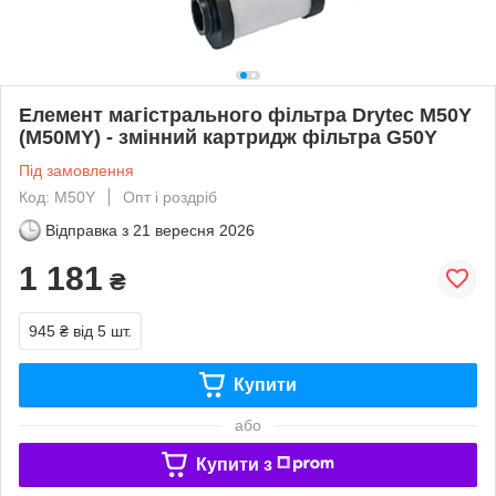
Елемент магістрального фільтра Drytec M50Y
(M50MY) - змінний картридж фільтра G50Y
Під замовлення
Код: M50Y
Опт і роздріб
Відправка з
21 вересня 2026
1 181
₴
945 ₴
від 5 шт.
Купити
або
Купити з