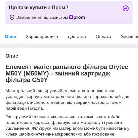
Що таке купити з Пром?
Замовлення під захистом
Опис
Характеристики
Доставка
Оплата
Умови п
Опис
Елемент магістрального фільтра Drytec
M50Y (M50MY) - змінний картридж
фільтра G50Y
Магістральний фільтруючий елемент встановлюється
усередині корпусу магістрального фільтра і призначений для
фільтрації стисненого повітря від твердих часток, а також
парів води і масла.
Фільтруючий елемент складається з алюмінієвого та/або
пластикового каркаса, фільтруючого матеріалу і гумового
ущільнення. Фільтруючим матеріалом може бути намотана у
кілька шарів синтетичне мікроволокно або гофроване