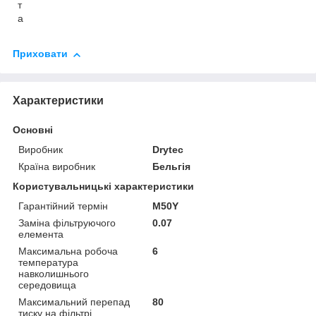
т
а
Приховати
Характеристики
Основні
Виробник
Drytec
Країна виробник
Бельгія
Користувальницькі характеристики
Гарантійний термін
M50Y
Заміна фільтруючого
0.07
елемента
Максимальна робоча
6
температура
навколишнього
середовища
Максимальний перепад
80
тиску на фільтрі