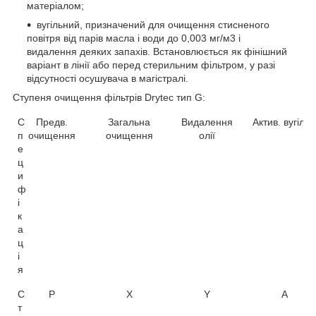
матеріалом;
вугільний, призначений для очищення стисненого
повітря від парів масла і води до 0,003 мг/м3 і
видалення деяких запахів. Встановлюється як фінішний
варіант в лінії або перед стерильним фільтром, у разі
відсутності осушувача в магістралі.
Ступеня очищення фільтрів
Drytec
тип
G
:
С
Предв.
Загальна
Видалення
Актив. вугілля
п
очищення
очищення
олії
е
ц
и
ф
і
к
а
ц
і
я
С
P
X
Y
A
т