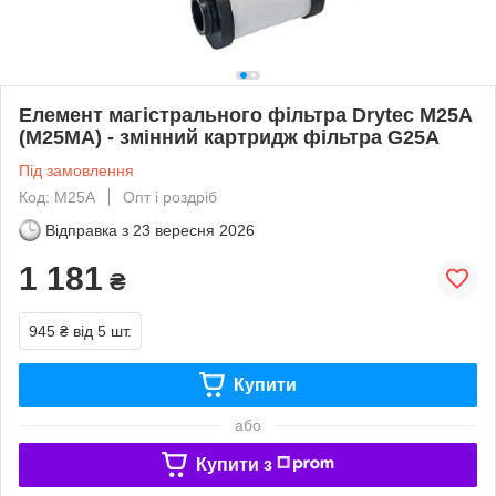
Елемент магістрального фільтра Drytec M25A
(M25MA) - змінний картридж фільтра G25A
Під замовлення
Код: M25A
Опт і роздріб
Відправка з
23 вересня 2026
1 181
₴
945 ₴
від 5 шт.
Купити
або
Купити з