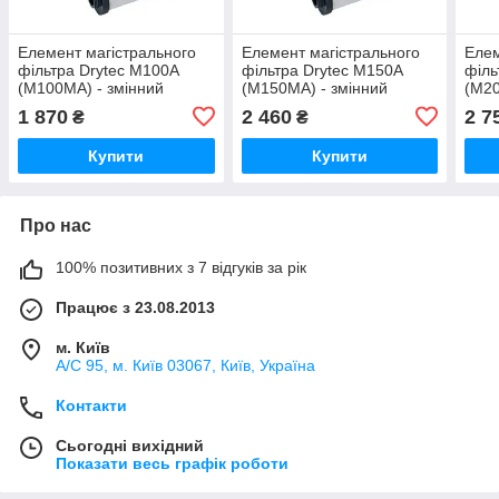
Елемент магістрального
Елемент магістрального
Елем
фільтра Drytec M100A
фільтра Drytec M150A
філь
(M100MA) - змінний
(M150MA) - змінний
(M20
картридж фільтра G100A
картридж фільтра G150A
карт
1 870
2 460
2 7
₴
₴
Купити
Купити
Про нас
100% позитивних з 7 відгуків за рік
Працює з 23.08.2013
м. Київ
А/С 95, м. Київ 03067, Київ, Україна
Контакти
Сьогодні вихідний
Показати весь графік роботи