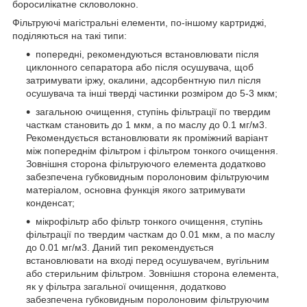
боросилікатне скловолокно.
Фільтруючі магістральні елементи, по-іншому картриджі,
поділяються на такі типи:
попередні, рекомендуються встановлювати після
циклонного сепаратора або після осушувача, щоб
затримувати іржу, окалини, адсорбентную пил після
осушувача та інші тверді частинки розміром до 5-3 мкм;
загальною очищення, ступінь фільтрації по твердим
часткам становить до 1 мкм, а по маслу до 0.1 мг/м3.
Рекомендується встановлювати як проміжний варіант
між попереднім фільтром і фільтром тонкого очищення.
Зовнішня сторона фільтруючого елемента додатково
забезпечена губковидным поролоновим фільтруючим
матеріалом, основна функція якого затримувати
конденсат;
мікрофільтр або фільтр тонкого очищення, ступінь
фільтрації по твердим часткам до 0.01 мкм, а по маслу
до 0.01 мг/м3. Даний тип рекомендується
встановлювати на вході перед осушувачем, вугільним
або стерильним фільтром. Зовнішня сторона елемента,
як у фільтра загальної очищення, додатково
забезпечена губковидным поролоновим фільтруючим