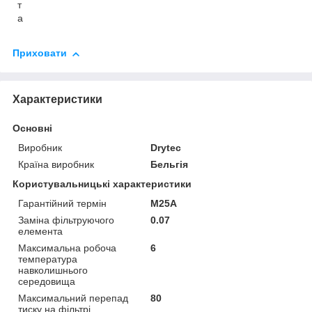
т
а
Приховати
Характеристики
Основні
Виробник
Drytec
Країна виробник
Бельгія
Користувальницькі характеристики
Гарантійний термін
M25A
Заміна фільтруючого
0.07
елемента
Максимальна робоча
6
температура
навколишнього
середовища
Максимальний перепад
80
тиску на фільтрі