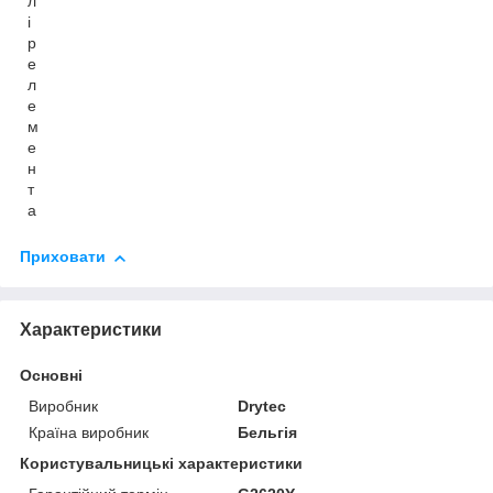
л
і
р
е
л
е
м
е
н
т
а
Приховати
Характеристики
Основні
Виробник
Drytec
Країна виробник
Бельгія
Користувальницькі характеристики