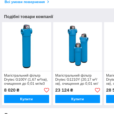
Всі умови повернення
Подібні товари компанії
Магістральний фільтр
Магістральний фільтр
Магі
Drytec G100Y (1,67 м³/хв),
Drytec G1210Y (20,17 м³/
Dryt
очищення до 0,01 мг/м3
хв), очищення до 0,01 мг/
хв),
м3
м3
8 020
23 124
28 
₴
₴
Купити
Купити