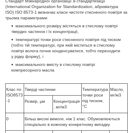
Стандарт Міжнародної організації зі стандартизації
(International Organization for Standardization, абревіатура
ISO) ISO 8573-1 визначає класи чистоти стисненого повітря за
трьома параметрами:
максимального розміру містяться в стислому повітрі
твердих частинок і їх концентрації,
температурі точки роси стисненого повітря під тиском
(тобто тій температурі, при якій міститься в стислому
повітрі волога почне конденсуватися, тобто переходити
у рідку форму), і
максимального вмісту в стислому повітрі
компресорного масла
Клас по
Тверді частинки
Температура
Масло,
ISO8573
точки роси
мг/м3
-1
під тиском,
Розмір, µм
Концентрація
°C
, мг/м3
0
Більш високі вимоги, ніж 1 клас. Обумовлюються
спеціально в кожному конкретному випадку.