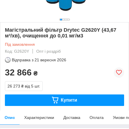
Магістральний фільтр Drytec G2620Y (43,67
м³/хв), очищення до 0,01 мг/м3
Під замовлення
Код: G2620Y
Опт і роздріб
Відправка з
21 вересня 2026
32 866
₴
26 273 ₴
від 5 шт.
Купити
Опис
Характеристики
Доставка
Оплата
Умови п