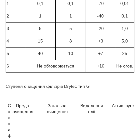
1
0,1
0,1
-70
0,01
2
1
1
-40
0,1
3
5
5
-20
1,0
4
15
8
+3
5,0
5
40
10
+7
25
6
Не обговорюється
+10
Не огов.
Ступеня очищення фільтрів
Drytec
тип
G
С
Предв.
Загальна
Видалення
Актив. вугілля
п
очищення
очищення
олії
е
ц
и
ф