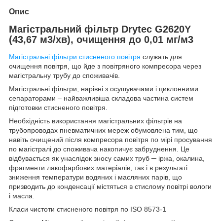
Опис
Магістральний фільтр Drytec G2620Y
(43,67 м3/хв), очищення до 0,01 мг/м3
Магістральні фільтри стисненого повітря
служать для
очищення повітря, що йде з повітряного компресора через
магістральну трубу до споживачів.
Магістральні фільтри, нарівні з осушувачами і циклонними
сепараторами – найважливіша складова частина систем
підготовки стисненого повітря.
Необхідність використання магістральних фільтрів на
трубопроводах пневматичних мереж обумовлена тим, що
навіть очищений після компресора повітря по мірі просування
по магістралі до споживача накопичує забруднення. Це
відбувається як унаслідок зносу самих труб ─ іржа, окалина,
фрагменти лакофарбових матеріалів, так і в результаті
зниження температури водяних і масляних парів, що
призводить до конденсації містяться в стислому повітрі вологи
і масла.
Класи чистоти стисненого повітря по ISO 8573-1