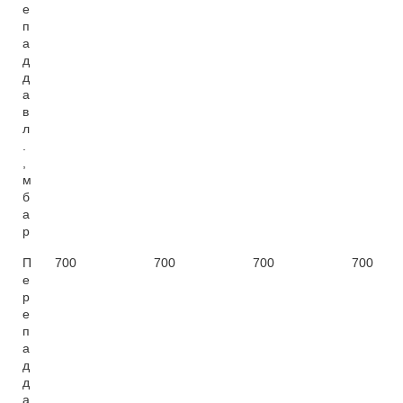
е
п
а
д
д
а
в
л
.
,
м
б
а
р
П
700
700
700
700
е
р
е
п
а
д
д
а