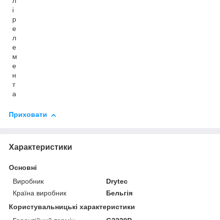
л
і
р
е
л
е
м
е
н
т
а
Приховати
Характеристики
Основні
Виробник
Drytec
Країна виробник
Бельгія
Користувальницькі характеристики