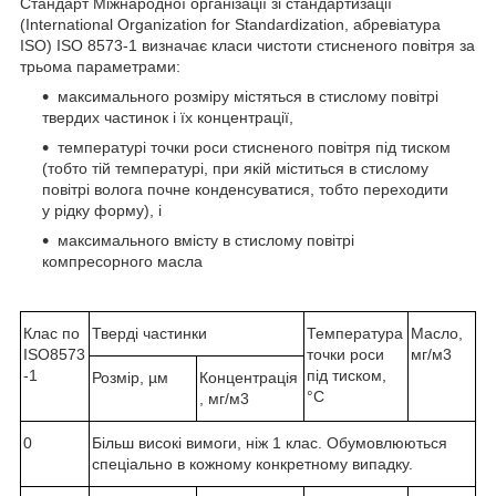
Стандарт Міжнародної організації зі стандартизації
(International Organization for Standardization, абревіатура
ISO) ISO 8573-1 визначає класи чистоти стисненого повітря за
трьома параметрами:
максимального розміру містяться в стислому повітрі
твердих частинок і їх концентрації,
температурі точки роси стисненого повітря під тиском
(тобто тій температурі, при якій міститься в стислому
повітрі волога почне конденсуватися, тобто переходити
у рідку форму), і
максимального вмісту в стислому повітрі
компресорного масла
Клас по
Тверді частинки
Температура
Масло,
ISO8573
точки роси
мг/м3
-1
під тиском,
Розмір, µм
Концентрація
°C
, мг/м3
0
Більш високі вимоги, ніж 1 клас. Обумовлюються
спеціально в кожному конкретному випадку.