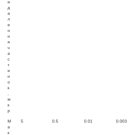
и
д
а
л
е
н
н
я
ч
а
с
т
и
н
о
к
,
м
к
р
М
5
0.5
0.01
0.003
а
к