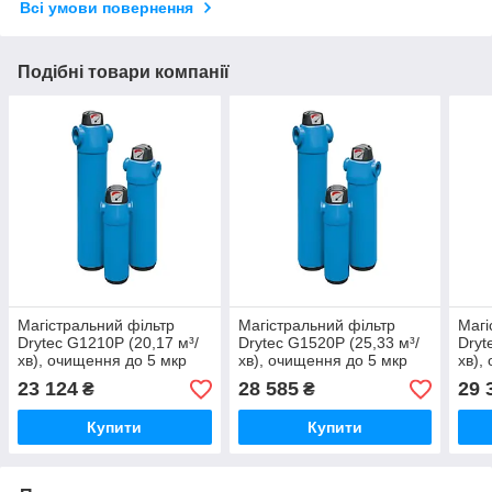
Всі умови повернення
Подібні товари компанії
Магістральний фільтр
Магістральний фільтр
Магі
Drytec G1210P (20,17 м³/
Drytec G1520P (25,33 м³/
Dryt
хв), очищення до 5 мкр
хв), очищення до 5 мкр
хв),
23 124
28 585
29 
₴
₴
Купити
Купити