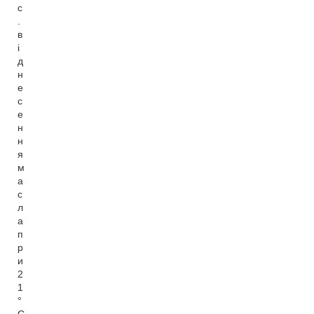
с
.
в
і
д
н
е
с
е
н
н
я
м
а
с
л
а
п
р
и
2
1
°