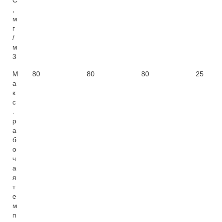
C
,
м
г
/
м
3
М
80
80
80
25
а
к
с
.
р
а
б
о
ч
а
я
т
е
м
п