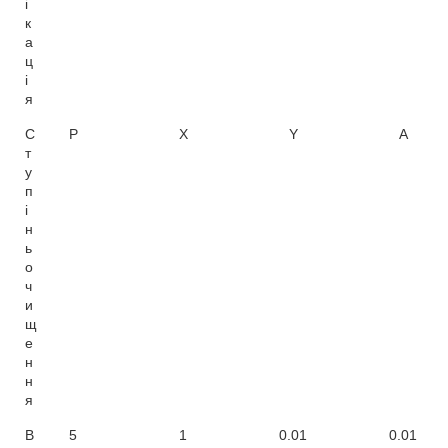
і
к
а
ц
і
я
С
P
X
Y
A
т
у
п
і
н
ь
о
ч
и
щ
е
н
н
я
В
5
1
0.01
0.01