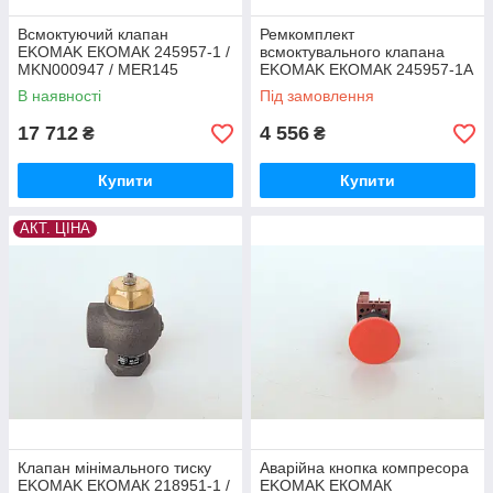
Всмоктуючий клапан
Ремкомплект
EKOMAK ЕКОМАК 245957-1 /
всмоктувального клапана
MKN000947 / MER145
EKOMAK ЕКОМАК 245957-1A
/ MKN0002733 / MR96047 /
В наявності
Під замовлення
MER145
17 712
4 556
₴
₴
Купити
Купити
АКТ. ЦІНА
Клапан мінімального тиску
Аварійна кнопка компресора
EKOMAK ЕКОМАК 218951-1 /
EKOMAK ЕКОМАК